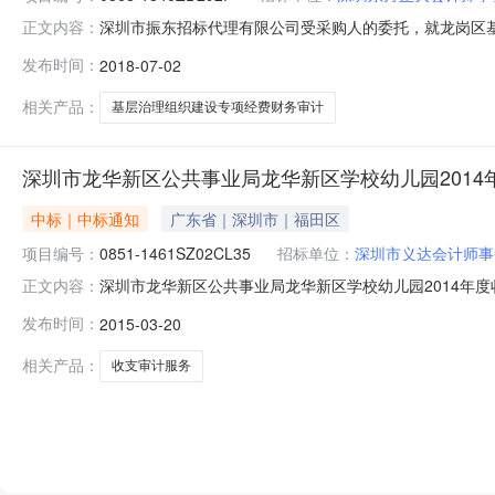
深圳市振东招标代理有限公司受采购人的委托，就龙岗区基层
正文内容：
并经采购人确认，现将中标结果公布如下：一、项目名称：龙
发布时间：
2018-07-02
名称投标报价（元）资格审查1深圳东方正大会计师事务所（普通
相关产品：
基层治理组织建设专项经费财务审计
深圳市龙华新区公共事业局龙华新区学校幼儿园201
中标｜中标通知
广东省｜深圳市｜福田区
项目编号：
0851-1461SZ02CL35
招标单位：
深圳市义达会计师事
深圳市龙华新区公共事业局龙华新区学校幼儿园2014年
正文内容：
2014年度收支审计服务预选项目（招标编号：0851-1
发布时间：
2015-03-20
标人名称、投标报价及资格核查采购内容投标人名称资格核
（普通合伙）合格中联会
相关产品：
收支审计服务