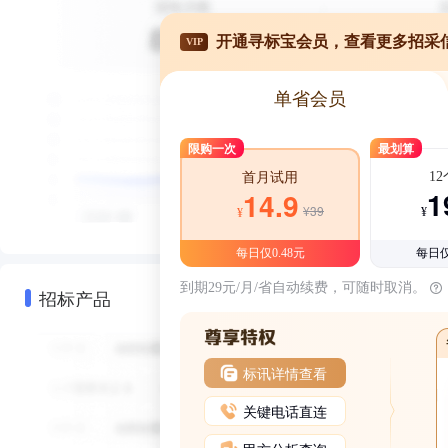
开通寻标宝会员，查看更多招采
VIP
单省会员
限购一次
最划算
1
首月试用
1
14.9
¥39
¥
¥
每日仅0.48元
每日仅
到期29元/月/省自动续费，可随时取消。
招标产品
标讯详情查看
关键电话直连