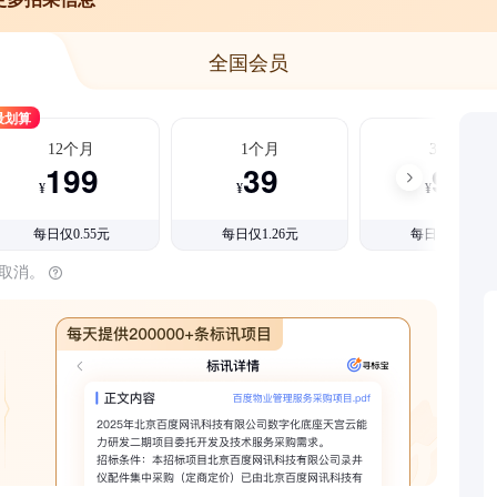
全国会员
最划算
12个月
1个月
3个月
199
39
99
¥
¥
¥
每日仅0.55元
每日仅1.26元
每日仅1.08元
时取消。