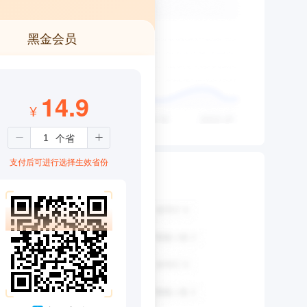
黑金会员
14.9
¥
支付后可进行选择生效省份