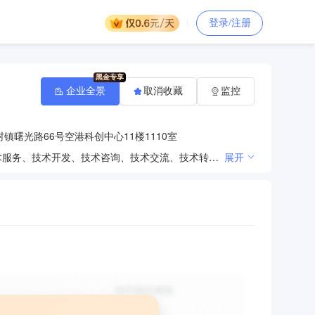
登录/注册
企业全景
取消收藏
监控
镇曙光路66号空港科创中心11楼1110室
一般项目:电子专用材料研发；金属切割及焊接设备制造；金属切割及焊接设备销售；五金产品批发；技术服务、技术开发、技术咨询、技术交流、技术转让、技术推广；激光打标加工；机械设备销售；通用设备修理；机床功能部件及附件销售；电力电子元器件销售；光电子器件销售；电子元器件零售；金属切削机床销售；金属加工机械制造；通用设备制造（不含特种设备制造）；光学仪器销售；气体、液体分离及纯净设备销售；软件开发。（除依法须经批准的项目外，凭营业执照依法自主开展经营活动）许可项目：技术进出口。（依法须经批准的项目，经相关部门批准后方可开展经营活动，具体经营项目以相关部门批准文件或许可证件为准）
展开