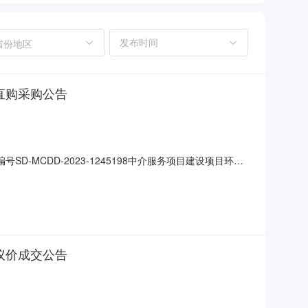
省份地区
直购采购公告
MCDD-2023-1245198中介服务项目建设项目环境
-12-2515:15:54工程建设项目审批否项目预算与资质
联系人信息采购主体日照镭锐光束激光科技有限公司项目联系
议价成交公告