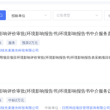
招标单位
影响评价审批(环境影响报告书)环境影响报告书中介服务
表
服务
预算2万元
镭锐光束激光科技有限公司
目项目环境影响评价审批(环境影响报告书)环境影响报告表采购项目编号SD-
编制服务时限服务结果环境影响报告表备注说明报名（报价）截止时间2023
合同约定的服务内容并开具发票，选取机构资质要求无资质要求资质要求说明
影响评价审批(环境影响报告书)环境影响报告书中介服务
表
中标2万元
镭锐光束激光科技有限公司
中标单位：
日照鸿信项目管理咨询有限公司