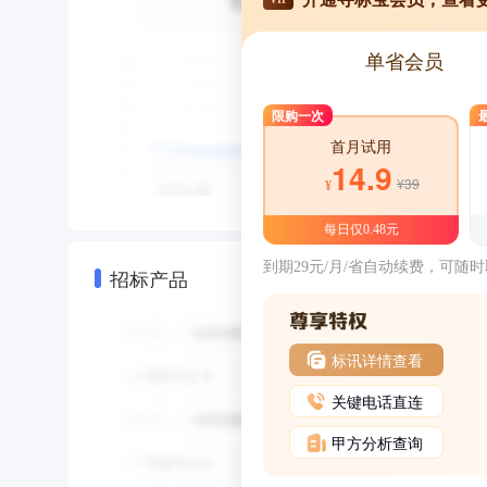
单省会员
限购一次
首月试用
14.9
¥39
¥
每日仅0.48元
到期29元/月/省自动续费，可随
招标产品
标讯详情查看
关键电话直连
甲方分析查询