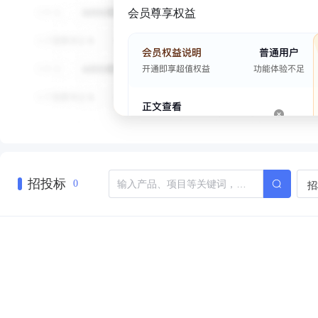
会员尊享权益
招投标
招
0