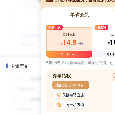
单省会员
限购一次
最划算
1
首月试用
1
14.9
¥39
¥
¥
每日仅0.48元
每日仅
到期29元/月/省自动续费，可随时取消。
招标产品
标讯详情查看
关键电话直连
甲方分析查询