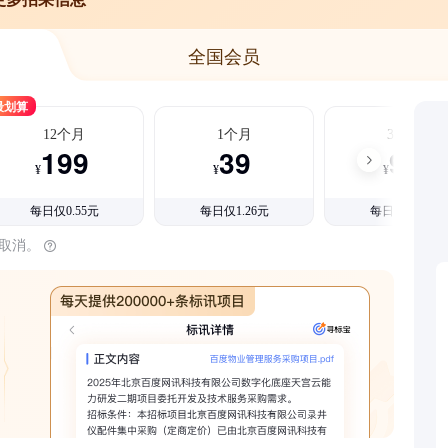
全国会员
最划算
12个月
1个月
3个月
199
39
99
¥
¥
¥
每日仅0.55元
每日仅1.26元
每日仅1.08元
时取消。