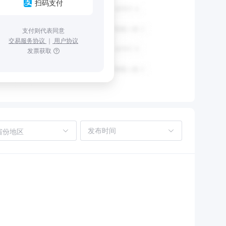
扫码支付
支付则代表同意
交易服务协议
｜
用户协议
发票获取
省份地区