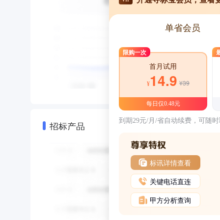
单省会员
限购一次
首月试用
14.9
¥39
¥
每日仅0.48元
到期29元/月/省自动续费，可随
招标产品
标讯详情查看
关键电话直连
甲方分析查询