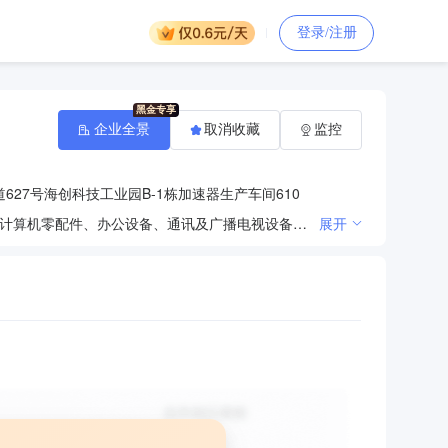
登录/注册
企业全景
取消收藏
监控
627号海创科技工业园B-1栋加速器生产车间610
信息技术咨询服务；信息系统集成服务；计算机技术开发、技术服务；计算机科学技术研究服务；软件、计算机零配件、办公设备、通讯及广播电视设备批发；舞台灯光、音响设备安装服务；广播电视设备制造；广播系统工程服务；室内装饰、设计；计算机网络平台的开发及建设；电气设备系统集成；信息处理和存储支持服务；网络技术的研发；教学设备的研究、计算机硬件开发；计算机、计算机辅助设备、计算机检测控制系统、人脸识别系统、人脸识别设备、计算机硬件、多媒体系统、计算机软件、电子产品销售；互联网信息技术咨询。（依法须经批准的项目，经相关部门批准后方可开展经营活动，未经批准不得从事P2P网贷、股权众筹、互联网保险、资管及跨界从事金融、第三方支付、虚拟货币交易、ICO、非法外汇等互联网金融业务）
展开