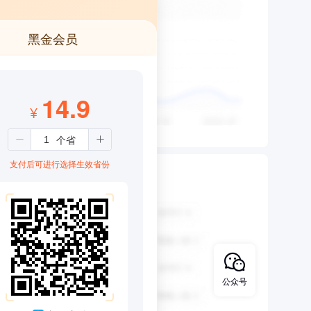
黑金会员
14.9
¥
支付后可进行选择生效省份
公众号