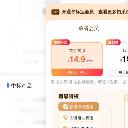
开通寻标宝会员，查看更多招采
VIP
单省会员
限购一次
最划算
1
首月试用
1
14.9
¥39
¥
¥
每日仅0.48元
每日仅
到期29元/月/省自动续费，可随时取消。
中标产品
标讯详情查看
关键电话直连