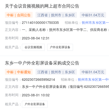
关于会议音频视频的网上超市合同公告
中标｜合同公告
江西省｜抚州市｜东乡区
中标31.04万元
项目编号：
2711401000001750335
招标单位：
抚州市东乡区第一
一、采购人名称：抚州市东乡区第一中学二、供应商名称
正文内容：
2711401000001750335五、合同编号：2023M
发布时间：
2023-08-04 12:31
已查看附件，并承诺提供的产品符合附件要求批1.00310
联系电话
相关产品：
会议音频视频
户外全彩屏设备
东乡一中户外全彩屏设备采购成交公告
中标｜中标通知
江西省｜抚州市｜东乡区
中标31.04万元
项目编号：
62023072665956214
招标单位：
抚州市东乡区第一中
东乡一中户外全彩屏设备采购（项目编号:620230726
正文内容：
62023072665956214项目联系人：张比项目联系电话：13
发布时间：
2023-08-01 10:02
3118:00二、采购单位信息采购单位名称：抚州市东乡
相关产品：
户外全彩屏设备