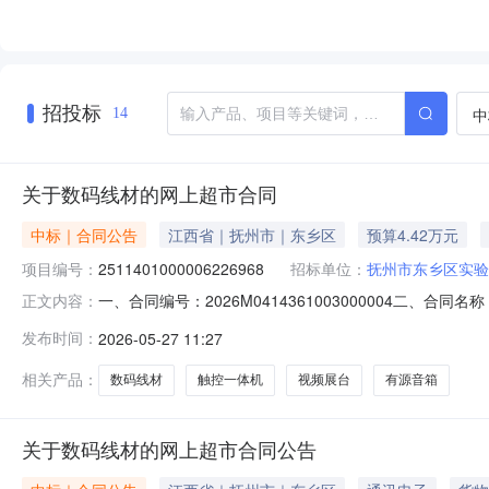
招投标
中
14
关于数码线材的网上超市合同
中标｜合同公告
江西省｜抚州市｜东乡区
预算4.42万元
项目编号：
2511401000006226968
招标单位：
抚州市东乡区实验
一、合同编号：2026M0414361003000004二、合
正文内容：
目五、合同主体采购人（甲方）：东乡区实验中学地址：东乡
发布时间：
2026-05-27 11:27
州市东乡区财富广场35栋综合楼438室联系方式：18779
相关产品：
数码线材
触控一体机
视频展台
有源音箱
关于数码线材的网上超市合同公告