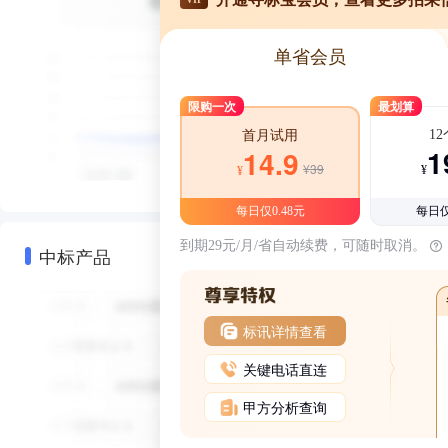
单省会员
限购一次
最划算
1
首月试用
1
14.9
¥39
¥
¥
每日仅0.48元
每日仅
到期29元/月/省自动续费，可随时取消。
中标产品
标讯详情查看
关键电话直连
甲方分析查询