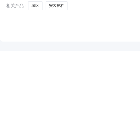
相关产品：
城区
安装护栏
NEW
HOT
5折起
暂时没有搜索结果…