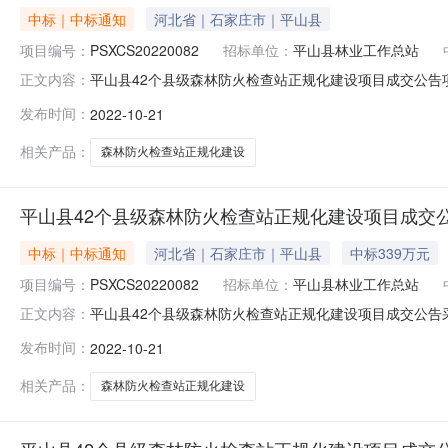
中标｜中标通知
河北省｜石家庄市｜平山县
项目编号：
PSXCS20220082
招标单位：
平山县林业工作总站
平山县42个县级森林防火检查站正规化建设项目成交公告项目
正文内容：
ff80808183eed9050183f321cbdb18a1采
发布时间：
2022-10-21
代理机构全称：河北广信联合项目管理有限公司采购代理机
相关产品：
森林防火检查站正规化建设
平山县42个县级森林防火检查站正规化建设项目成交
中标｜中标通知
河北省｜石家庄市｜平山县
中标339万元
项目编号：
PSXCS20220082
招标单位：
平山县林业工作总站
平山县42个县级森林防火检查站正规化建设项目成交公告采购项
正文内容：
平山县正义路采购代理机构全称：河北广信联合项目管理有
发布时间：
2022-10-21
85853364项目实施地点：详见采购文件采购内容：详
基本情况规格
相关产品：
森林防火检查站正规化建设