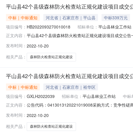
平山县42个县级森林防火检查站正规化建设项目成交
中标｜中标通知
河北省｜石家庄市｜平山县
中标339万元
项目编号：
HB2022093270010018
招标单位：
平山县林业工作站
平山县42个县级森林防火检查站正规化建设项目成交公告一、
正文内容：
信息供应商名称供应商地址供应商编码石家庄辉冀建筑工程有
发布时间：
2022-10-20
类供应商名称工程名称工程施工工期工程施工范围工程项
县42个县级
相关产品：
森林防火检查站正规化建设
平山县42个县级森林防火检查站正规化建设项目成交
中标｜中标通知
河北省｜石家庄市｜裕华区
项目编号：
GXLH2022039
招标单位：
平山县林业工作站
中标
公告代码：0413013120221019008采购方式：竞
正文内容：
北广信联合项目管理有限公司行政区划名称：平山县主题词：
发布时间：
2022-10-20
2022-10-20采购项目编号：GXLH2022039采购
相关产品：
森林防火检查站正规化建设