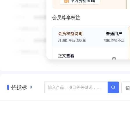
甲方分析查询
会员尊享权益
招投标
招
0