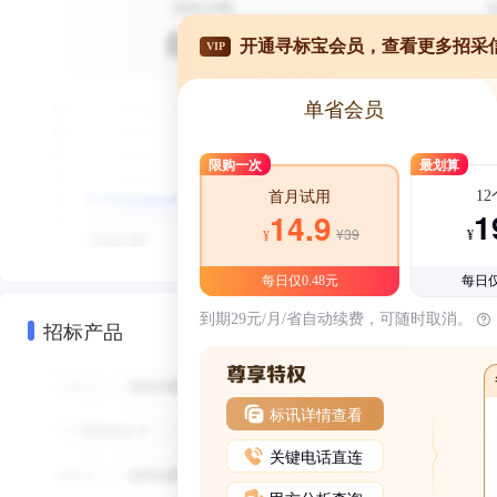
开通寻标宝会员，查看更多招采
VIP
单省会员
限购一次
最划算
1
首月试用
1
14.9
¥39
¥
¥
每日仅0.48元
每日仅
到期29元/月/省自动续费，可随时取消。
招标产品
标讯详情查看
关键电话直连