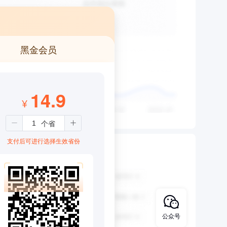
黑金会员
14.9
¥
支付后可进行选择生效省份
公众号