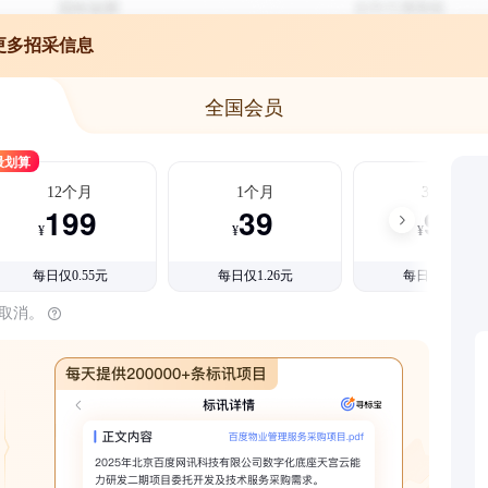
更多招采信息
全国会员
最划算
12个月
1个月
3个月
199
39
99
¥
¥
¥
每日仅0.55元
每日仅1.26元
每日仅1.08元
时取消。