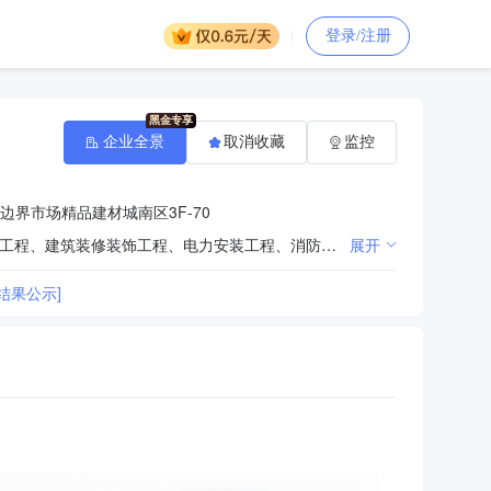
登录/注册
企业全景
取消收藏
监控
边界市场精品建材城南区3F-70
建筑劳务分包，房屋建筑工程、土石方工程、水利水电工程、市政公用工程、机电安装工程、地基与基础工程、建筑装修装饰工程、电力安装工程、消防工程、弱电工程、景观绿化工程、环保工程、照明工程、金属门窗工程、建筑幕墙工程、拆房工程的施工，钢结构制作、安装，起重机械安装、维修、保养，物业管理，保洁服务，建材、钢材、装饰材料、金属材料、电线电缆、水暖器材的销售；机械及设备的租赁。（依法须经批准的项目，经相关部门批准后方可开展经营活动）
展开
结果公示]