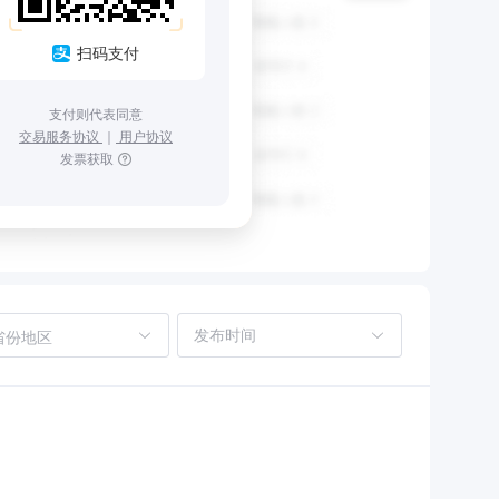
扫码支付
支付则代表同意
交易服务协议
｜
用户协议
发票获取
省份地区