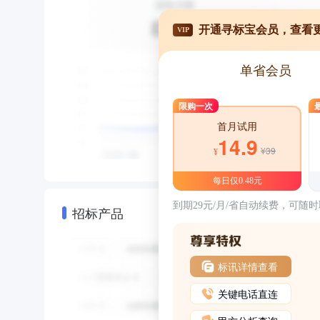
开通寻标宝会员，查看
VIP
单省会员
限购一次
首月试用
14.9
¥39
¥
每日仅0.48元
到期29元/月/省自动续费，可随
招标产品
标讯详情查看
关键电话直连