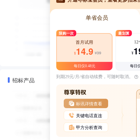
单省会员
限购一次
最划算
1
首月试用
1
14.9
¥39
¥
¥
每日仅0.48元
每日仅
到期29元/月/省自动续费，可随时取消。
招标产品
标讯详情查看
关键电话直连
甲方分析查询