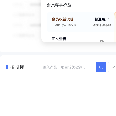
会员尊享权益
招投标
招
0