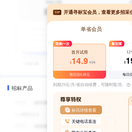
开通寻标宝会员，查看更多招采
VIP
单省会员
限购一次
最划算
1
首月试用
1
14.9
¥39
¥
¥
每日仅0.48元
每日仅
到期29元/月/省自动续费，可随时取消。
招标产品
标讯详情查看
关键电话直连