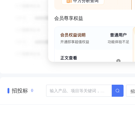
甲方分析查询
会员尊享权益
招投标
招
0