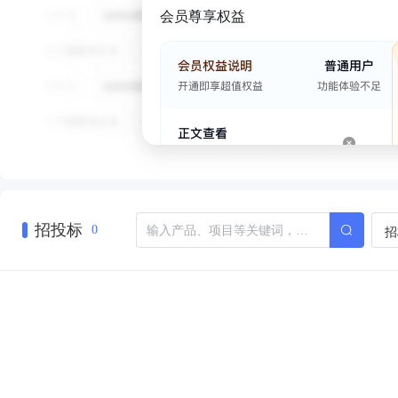
会员尊享权益
招投标
招
0