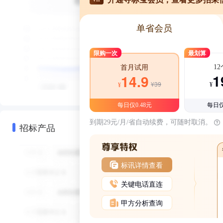
单省会员
限购一次
最划算
1
首月试用
1
14.9
¥39
¥
¥
每日仅0.48元
每日仅
到期29元/月/省自动续费，可随时取消。
招标产品
标讯详情查看
关键电话直连
甲方分析查询