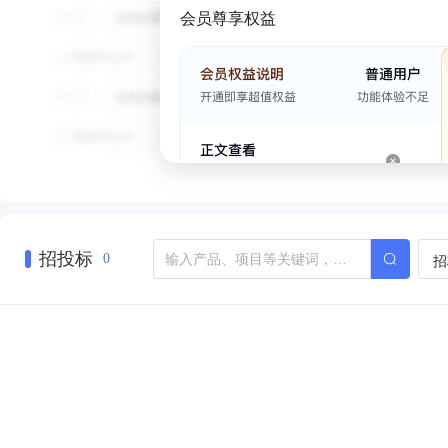
会员尊享权益
招投标
招
0