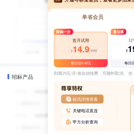
单省会员
限购一次
最划算
1
首月试用
1
14.9
¥39
¥
¥
每日仅0.48元
每日仅
到期29元/月/省自动续费，可随时取消。
招标产品
标讯详情查看
关键电话直连
甲方分析查询