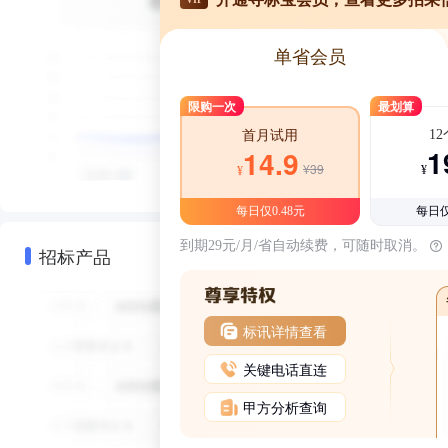
单省会员
限购一次
最划算
1
首月试用
1
14.9
¥39
¥
¥
每日仅0.48元
每日仅
到期29元/月/省自动续费，可随时取消。
招标产品
标讯详情查看
关键电话直连
甲方分析查询