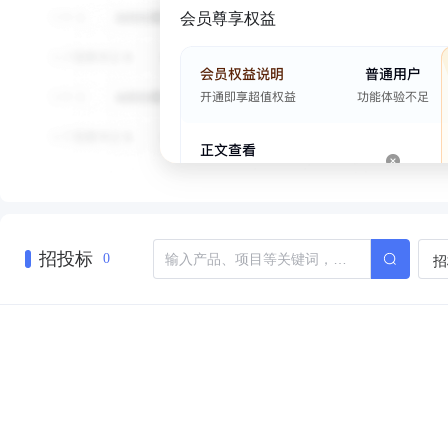
会员尊享权益
招投标
招
0