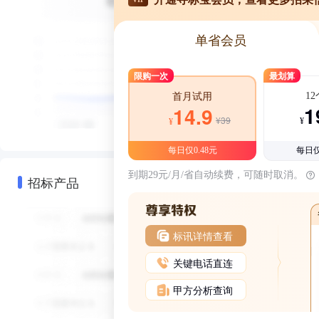
单省会员
限购一次
最划算
1
首月试用
1
14.9
¥39
¥
¥
每日仅0.48元
每日仅
到期29元/月/省自动续费，可随时取消。
招标产品
标讯详情查看
关键电话直连
甲方分析查询