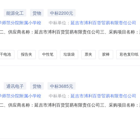
能源化工
货物
中标2200元
学师范分院附属小学校
中标单位：
延吉市溥利百货贸易有限责任公司
二、供应商名称：延吉市溥利百货贸易有限责任公司三、采购项目名称：
编号：11N4130467362026401六、合同内容：序号标项名称规格型号单
2南孚聚环能7号碱性电池普通干电池南孚/NANFU聚环能7号碱性电池件6.005
干电池
报告夹
中性笔
垃圾袋
票夹
胶棒
彩色复印纸
通讯电子
货物
中标3685元
学师范分院附属小学校
中标单位：
延吉市溥利百货贸易有限责任公司
二、供应商名称：延吉市溥利百货贸易有限责任公司三、采购项目名称：
：11N4130467362026201六、合同内容：序号标项名称规格型号单位数量单价(
deli9082包45.0031353得力7652笔记本/记事本得力/deli7652