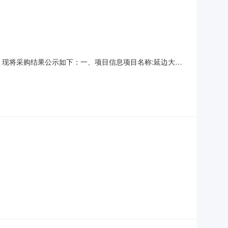
结束，现将采购结果公示如下：一、项目信息项目名称:延边大学
部项目联系电话:/采购计划文号:采购计划金额（元）:预算总额
单位信息采购单位名称:延边大学师范分院附属