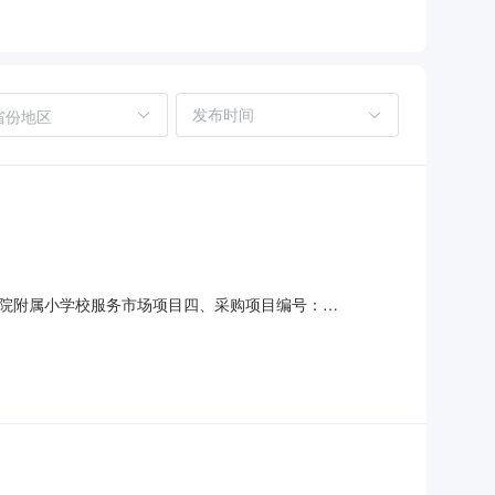
省份地区
院附属小学校服务市场项目四、采购项目编号：
量单价(元)总价(元)1亚克力、雪弗板、雕刻、展板、海报、文化墙
项：详见附件中的合同文件八、联系方式1、采购人名称：延边大