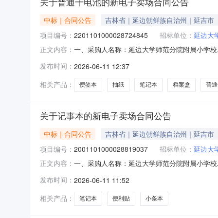
关于普通干电池的新电子卖场合同公告
中标｜合同公告
吉林省｜延边朝鲜族自治州｜延吉市
项目编号：
2201101000028724845
招标单位：
延边大
一、采购人名称：延边大学师范分院附属小学校
正文内容：
编号：2201101000028724845五、合同
发布时间：
2026-06-11 12:37
孚/NANFU聚环能7号碱性电池件3.0040120
相关产品：
便签本
抽纸
笔记本
档案盒
普通
关于记事本的新电子卖场合同公告
中标｜合同公告
吉林省｜延边朝鲜族自治州｜延吉市
项目编号：
2001101000028819037
招标单位：
延边大
一、采购人名称：延边大学师范分院附属小学校
正文内容：
编号：2001101000028819037五、合同编号
发布时间：
2026-06-11 11:52
550.0015502得力9082便利贴/记事贴/百事贴得力/
相关产品：
笔记本
便利贴
小条本