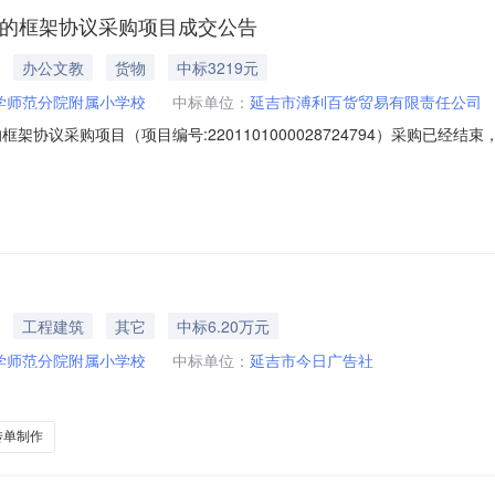
纸的框架协议采购项目成交公告
办公文教
货物
中标3219元
学师范分院附属小学校
中标单位：
延吉市溥利百货贸易有限责任公司
架协议采购项目（项目编号:2201101000028724794）采购已经
项目采购项目项目编号:2201101000028724794项目联系人:大队
所在行政区划名称:吉林省延边朝鲜族自治州延吉市报价起止时间:-二、采购
工程建筑
其它
中标6.20万元
学师范分院附属小学校
中标单位：
延吉市今日广告社
传单制作