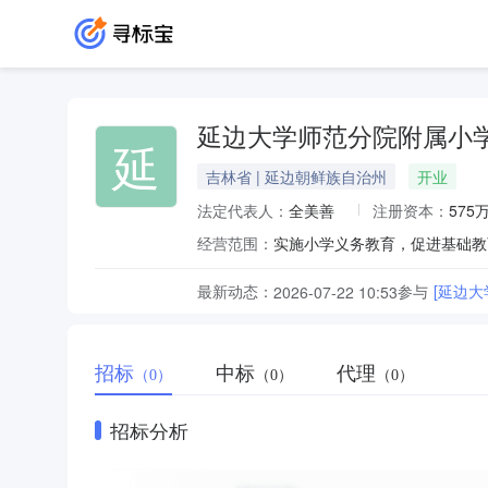
延边大学师范分院附属小
延
吉林省 | 延边朝鲜族自治州
开业
法定代表人：
全美善
注册资本：
575
经营范围：
实施小学义务教育，促进基础教
最新动态：
参与
[延边
2026-07-22 10:53
招标
中标
代理
（0）
（0）
（0）
招标分析