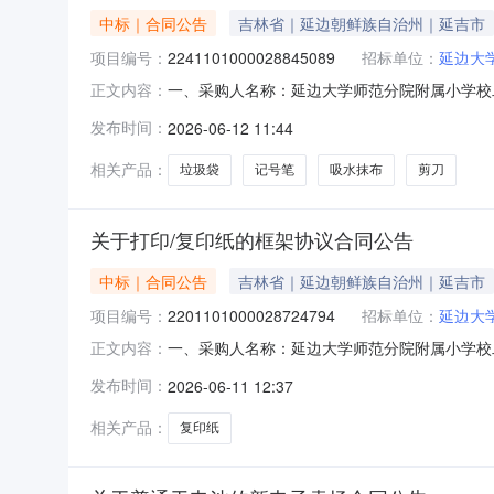
中标｜合同公告
吉林省｜延边朝鲜族自治州｜延吉市
项目编号：
2241101000028845089
招标单位：
延边大
一、采购人名称：延边大学师范分院附属小学校
正文内容：
2241101000028845089五、合同编号：11N
发布时间：
2026-06-12 11:44
得力6027剪刀得力/deli6027把3.009273
相关产品：
垃圾袋
记号笔
吸水抹布
剪刀
关于打印/复印纸的框架协议合同公告
中标｜合同公告
吉林省｜延边朝鲜族自治州｜延吉市
项目编号：
2201101000028724794
招标单位：
延边大
一、采购人名称：延边大学师范分院附属小学校
正文内容：
号：2201101000028724794五、合同编号：
发布时间：
2026-06-11 12:37
37.00873219服务要求或标的基本概况：
相关产品：
复印纸