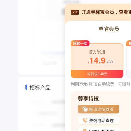
开通寻标宝会员，查看
VIP
单省会员
限购一次
首月试用
14.9
¥39
¥
每日仅0.48元
到期29元/月/省自动续费，可随
招标产品
标讯详情查看
关键电话直连