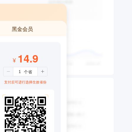
黑金会员
14.9
¥
支付后可进行选择生效省份