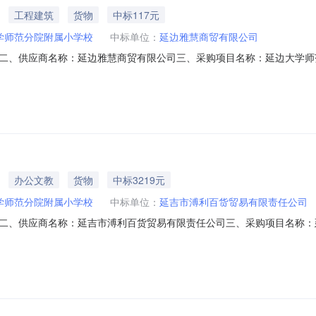
工程建筑
货物
中标117元
学师范分院附属小学校
中标单位：
延边雅慧商贸有限公司
二、供应商名称：延边雅慧商贸有限公司三、采购项目名称：延边大学师
4130467362026402六、合同内容：序号标项名称规格型号单位数量单价(元)总价
妙洁抽绳束口垃圾袋垃圾袋妙洁/magic抽绳束口垃圾袋件4.0012484得力LQ39
办公文教
货物
中标3219元
学师范分院附属小学校
中标单位：
延吉市溥利百货贸易有限责任公司
二、供应商名称：延吉市溥利百货贸易有限责任公司三、采购项目名称：
11N4130467362026601六、合同内容：序号标项名称规格型号单位数量单价(
七、其它事项：无八、联系方式1、采购人名称：延边大学师范分院附属小学校联