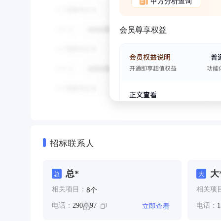
甲方分析查询
会员尊享权益
招标联系人
总*
大
总
大
个
8
相关项目：
相关项
立即查看
电话：
290
97
电话：
1
**