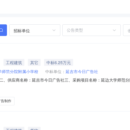
招标单位
工程建筑
其它
中标6.25万元
学师范分院附属小学校
中标单位：
延吉市今日广告社
二、供应商名称：延吉市今日广告社三、采购项目名称：延边大学师范分
11N41304673620261201六、合同内容：序号标项名称规格型号单位数
附件面议1.006250462504服务要求或标的基本概况：七、其它事
广告制作