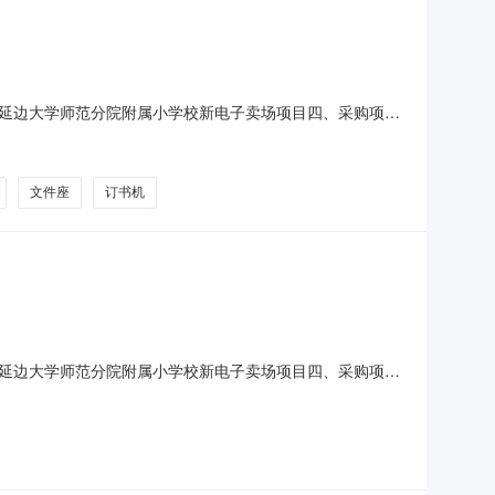
延边大学师范分院附属小学校新电子卖场项目四、采购项目
位数量单价(元)总价(元)1南孚聚环能7号碱性电池普通干电池南
303易利丰70gA4彩色复印纸/彩
文件座
订书机
延边大学师范分院附属小学校新电子卖场项目四、采购项目
元)总价(元)1青联D5526小条本青联/qinglianD5526本