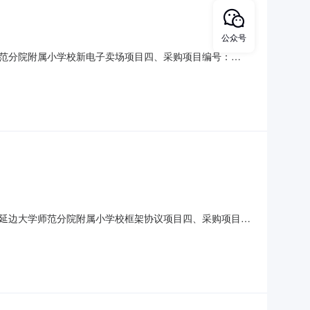
公众号
范分院附属小学校新电子卖场项目四、采购项目编号：
(元)1得力S555记号笔/粗笔得力/deliS555件6.002122
2得力
延边大学师范分院附属小学校框架协议项目四、采购项目编
元)总价(元)1得力标王复印纸A4-70g得力/deliZF3541箱
系人：大队部联系电话：18004