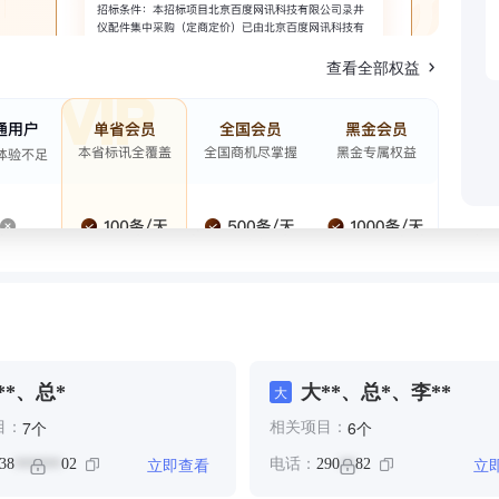
查看全部权益
**、总*
大**、总*、李**
大
个
个
7
6
目：
相关项目：
立即查看
立
38
02
电话：
290
82
******
**