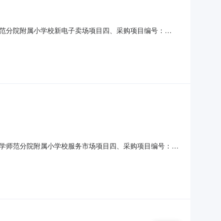
范分院附属小学校新电子卖场项目四、采购项目编号：
总价(元)1茶花220004抹布茶花220004件4.007282美丽
1236
学师范分院附属小学校服务市场项目四、采购项目编号：
)总价(元)1印刷服务/广告标识详见附件项1.002691126911
联系人：大队部联系电话：138443870