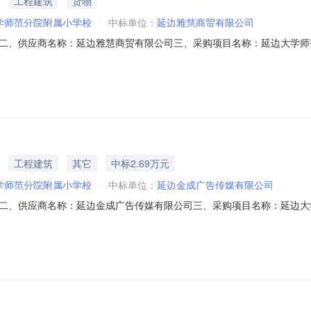
工程建筑
货物
学师范分院附属小学校
中标单位：
延边雅慧商贸有限公司
二、供应商名称：延边雅慧商贸有限公司三、采购项目名称：延边大学师
N41304673620261001六、合同内容：序号标项名称规格型号单位数量单价(元)
1包16.0081283妙洁抽绳束口垃圾袋垃圾袋妙洁/magic抽绳束口垃圾袋件3.00
工程建筑
其它
中标2.69万元
学师范分院附属小学校
中标单位：
延边金成广告传媒有限公司
二、供应商名称：延边金成广告传媒有限公司三、采购项目名称：延边大
N4130467362026801六、合同内容：序号标项名称规格型号单位数量单价(元
件中的合同文件八、联系方式1、采购人名称：延边大学师范分院附属小学校