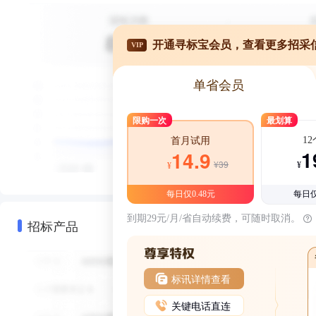
开通寻标宝会员，查看更多招采
VIP
单省会员
限购一次
最划算
1
首月试用
1
14.9
¥39
¥
¥
每日仅0.48元
每日仅
到期29元/月/省自动续费，可随时取消。
招标产品
标讯详情查看
关键电话直连