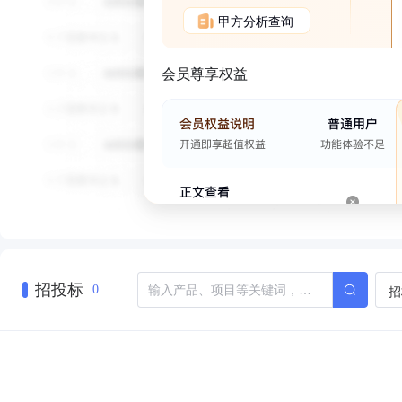
甲方分析查询
会员尊享权益
招投标
招
0