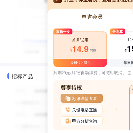
单省会员
限购一次
最划算
1
首月试用
1
14.9
¥39
¥
¥
每日仅0.48元
每日仅
到期29元/月/省自动续费，可随时取消。
招标产品
标讯详情查看
关键电话直连
甲方分析查询