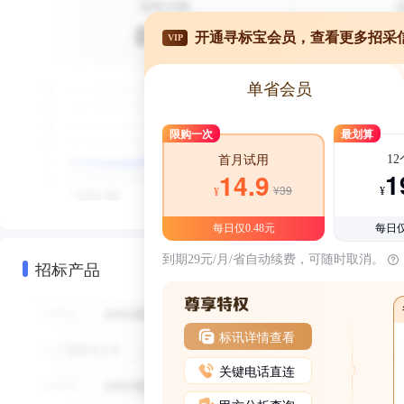
开通寻标宝会员，查看更多招采
VIP
单省会员
限购一次
最划算
1
首月试用
1
14.9
¥39
¥
¥
每日仅0.48元
每日仅
到期29元/月/省自动续费，可随时取消。
招标产品
标讯详情查看
关键电话直连