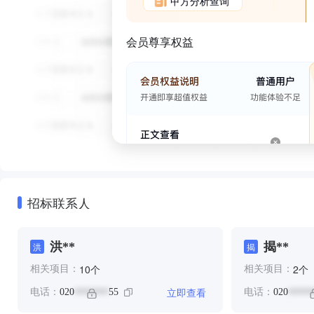
甲方分析查询
会员尊享权益
招标联系人
洪**
揭**
洪
揭
个
个
10
2
相关项目：
相关项目：
立即查看
电话：
020
55
电话：
020
*******
*****