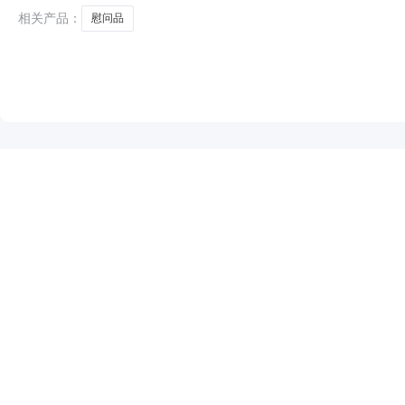
相关产品：
慰问品
NEW
HOT
5折起
暂时没有搜索结果…