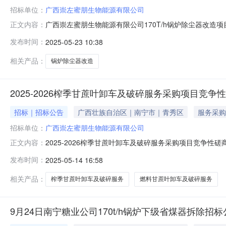
招标单位：
广西崇左蜜朋生物能源有限公司
广西崇左蜜朋生物能源有限公司170T/h锅炉除尘器改造
正文内容：
造项目采用竞争性磋商采购方式进行统一采购，特邀请有
发布时间：
2025-05-23 10:38
2025年5月26日下午17:00前通过电话、电子邮件报名，请联
相关产品：
锅炉除尘器改造
2025-2026榨季甘蔗叶卸车及破碎服务采购项目竞争性磋
招标｜招标公告
广西壮族自治区｜南宁市｜青秀区
服务采购
招标单位：
广西崇左蜜朋生物能源有限公司
2025-2026榨季甘蔗叶卸车及破碎服务采购项目竞争性磋
正文内容：
季生产任务，保障生产经营活动的正常运转，采购方拟通
发布时间：
2025-05-14 16:58
关内容公告如下：1、发包项目名称：2025-2026榨季
12:0
相关产品：
榨季甘蔗叶卸车及破碎服务
燃料甘蔗叶卸车及破碎服务
9月24日南宁糖业公司170t/h锅炉下级省煤器拆除招标