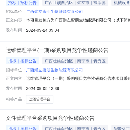
招标｜招标公告
广西壮族自治区｜崇左市｜扶绥县
机械设备
招标单位：
广西崇左蜜朋生物能源有限公司
本项目发包方为广西崇左蜜朋生物能源有限公司（以下简称“
正文内容：
竞争性磋商，现将有关事项公告如下：1、报名截止时间:有
发布时间：
2024-09-24 09:34
周悦（女士）,报名电话0771-5538259，邮箱zhouyu
运维管理平台(一期)采购项目竞争性磋商公告
招标｜招标公告
广西壮族自治区｜南宁市｜青秀区
招标单位：
广西崇左蜜朋生物能源有限公司
运维管理平台（一期）采购项目竞争性磋商公告本项目采
正文内容：
撒阳肥料有限公司、广西扶南东亚糖业有限公司、广西东
发布时间：
2024-09-05 12:39
亚糖业有限公司、广西扶南生物能源有限公司、广西扶南
平台（一期）采购项目采用竞争性磋商采购方式进
相关产品：
运维管理平台
文件管理平台采购项目竞争性磋商公告
招标｜招标公告
广西壮族自治区｜南宁市｜青秀区
能源化工