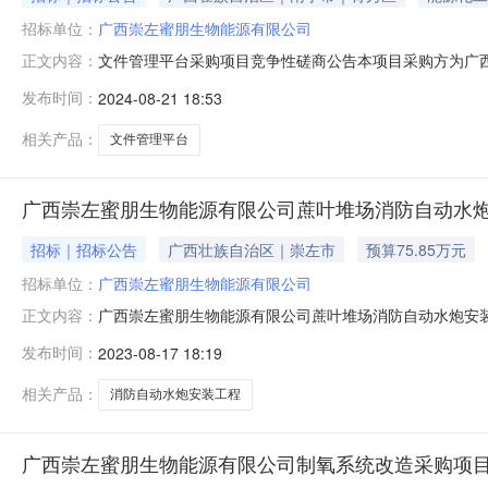
招标单位：
广西崇左蜜朋生物能源有限公司
文件管理平台采购项目竞争性磋商公告本项目采购方为广
正文内容：
有限公司、广西扶南东亚糖业有限公司、广西东亚扶南精
发布时间：
2024-08-21 18:53
限公司、广西扶南生物能源有限公司、广西扶南饲料有限
进行统一采购，特邀请有关单位参加竞争性磋商，
相关产品：
文件管理平台
广西崇左蜜朋生物能源有限公司蔗叶堆场消防自动水
招标｜招标公告
广西壮族自治区｜崇左市
预算75.85万元
招标单位：
广西崇左蜜朋生物能源有限公司
广西崇左蜜朋生物能源有限公司蔗叶堆场消防自动水炮安装
正文内容：
物能源有限公司蔗叶堆场消防自动水炮安装工程竞争性磋商
发布时间：
2023-08-17 18:19
朋生物能源有限公司（以下简称“采购方”），采购方拟
告如下：一、采购项目竞争性碳商范围及
相关产品：
消防自动水炮安装工程
广西崇左蜜朋生物能源有限公司制氧系统改造采购项