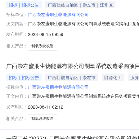
招标｜招标公告
广西壮族自治区｜崇左市｜江州区
招标单位：
广西崇左蜜朋生物能源有限公司
广西崇左蜜朋生物能源有限公司制氧系统改造采购项目竞争
正文内容：
氧系统改造采购项目竞争性磋商公告.pdf广西崇左蜜朋
发布时间：
2023-08-15 09:59
方”），采购方拟对制氧系统改造项目采用竞争性碳商采购
格型号、数量序号采购物料型号/规格单
相关产品：
制氧系统改造
广西崇左蜜朋生物能源有限公司制氧系统改造采购项
招标｜招标公告
广西壮族自治区｜崇左市
能源化工
服务
招标单位：
广西崇左蜜朋生物能源有限公司
广西崇左蜜朋生物能源有限公司制氧系统改造采购项目竞争
正文内容：
29招标代理：-相关附件（单击附件直接下载）:广西崇左
发布时间：
2023-08-11 02:12
争性磋商公告本项目采购方为广西崇左蜜朋生物能源有限
争性磋商，现将有关事项公告如
相关产品：
制氧系统改造
一安二分:2022年广西崇左蜜朋生物能源有限公司维修