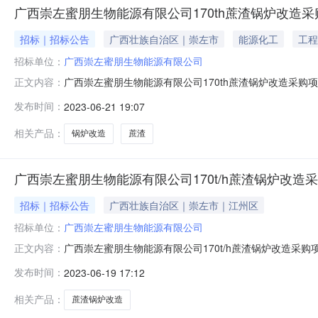
广西崇左蜜朋生物能源有限公司170th蔗渣锅炉改造
招标｜招标公告
广西壮族自治区｜崇左市
能源化工
工程
招标单位：
广西崇左蜜朋生物能源有限公司
广西崇左蜜朋生物能源有限公司170th蔗渣锅炉改造采购
正文内容：
有限公司170th蔗渣锅炉改造采购项目竞争性磋商公告.p
发布时间：
2023-06-21 19:07
司（以下简称“采购方”），采购方拟对170t/h燕渣锅
要求1.
相关产品：
锅炉改造
蔗渣
广西崇左蜜朋生物能源有限公司170t/h蔗渣锅炉改
招标｜招标公告
广西壮族自治区｜崇左市｜江州区
招标单位：
广西崇左蜜朋生物能源有限公司
广西崇左蜜朋生物能源有限公司170t/h蔗渣锅炉改造采
正文内容：
范围及要求1.1采购项目名称、规格型号、数量1.3供货时
发布时间：
2023-06-19 17:12
加竞争性磋商的供应商资格要求2.1要求供应商具有国家
联合体竞争性
相关产品：
蔗渣锅炉改造