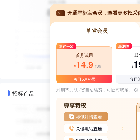
开通寻标宝会员，查看更多招采
VIP
单省会员
限购一次
最划算
1
首月试用
1
14.9
¥39
¥
¥
每日仅0.48元
每日仅
到期29元/月/省自动续费，可随时取消。
招标产品
标讯详情查看
关键电话直连