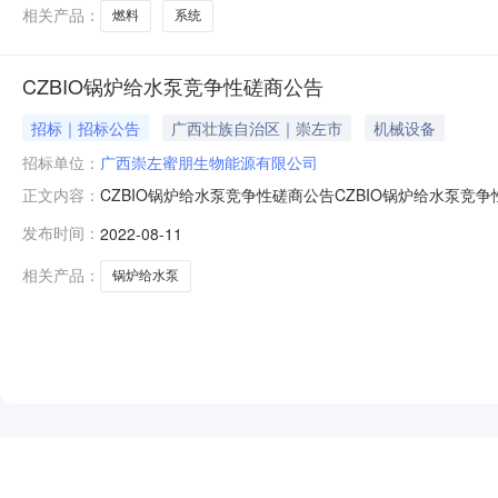
位数量供货清单备注1
相关产品：
燃料
系统
CZBIO锅炉给水泵竞争性磋商公告
招标｜招标公告
广西壮族自治区｜崇左市
机械设备
招标单位：
广西崇左蜜朋生物能源有限公司
CZBIO锅炉给水泵竞争性磋商公告CZBIO锅炉给水泵竞
正文内容：
本项目采购方为广西崇左蜜朋生物能源有限公司（以下简
发布时间：
2022-08-11
下：一、采购范围及要求1.1采购货物名称、规格型号、数
务等要求：详见
相关产品：
锅炉给水泵
NEW
HOT
5折起