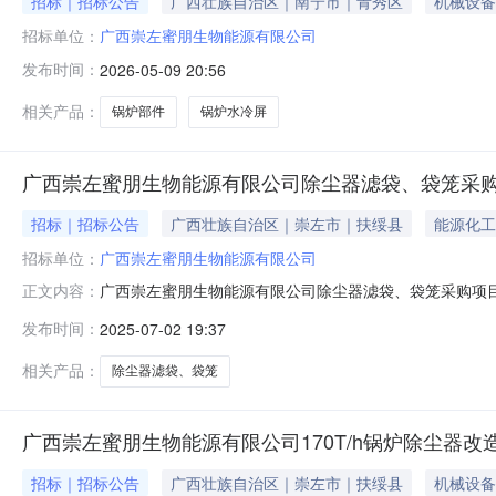
招标｜招标公告
广西壮族自治区｜南宁市｜青秀区
机械设备
招标单位：
广西崇左蜜朋生物能源有限公司
发布时间：
2026-05-09 20:56
相关产品：
锅炉部件
锅炉水冷屏
广西崇左蜜朋生物能源有限公司除尘器滤袋、袋笼采
招标｜招标公告
广西壮族自治区｜崇左市｜扶绥县
能源化工
招标单位：
广西崇左蜜朋生物能源有限公司
广西崇左蜜朋生物能源有限公司除尘器滤袋、袋笼采购项
正文内容：
购项目采用竞争性磋商采购方式进行统一采购，特邀请有
发布时间：
2025-07-02 19:37
2025年7月3日下午17:00前通过电话、电子邮件报名，请联系
相关产品：
除尘器滤袋、袋笼
广西崇左蜜朋生物能源有限公司170T/h锅炉除尘器
招标｜招标公告
广西壮族自治区｜崇左市｜扶绥县
机械设备