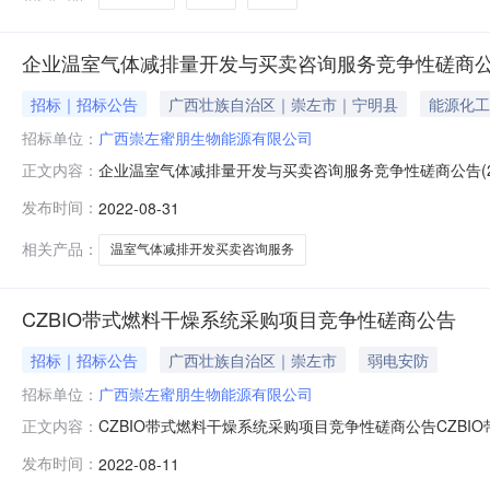
企业温室气体减排量开发与买卖咨询服务竞争性磋商公告
招标｜招标公告
广西壮族自治区｜崇左市｜宁明县
能源化工
招标单位：
广西崇左蜜朋生物能源有限公司
企业温室气体减排量开发与买卖咨询服务竞争性磋商公告(2
正文内容：
(2).pdf企业温室气体减排量开发与买卖咨询服务项目
发布时间：
2022-08-31
方”），采购方拟对“企业温室气体减排量开发与买卖咨询
性碳商文件适用于
相关产品：
温室气体减排开发买卖咨询服务
CZBIO带式燃料干燥系统采购项目竞争性磋商公告
招标｜招标公告
广西壮族自治区｜崇左市
弱电安防
招标单位：
广西崇左蜜朋生物能源有限公司
CZBIO带式燃料干燥系统采购项目竞争性磋商公告CZBI
正文内容：
源有限公司带式燃料干燥系统采购项目竞争性碳商公告本
发布时间：
2022-08-11
商采购方式进行统一采购，特邀请有关单位参加竞争性碳商