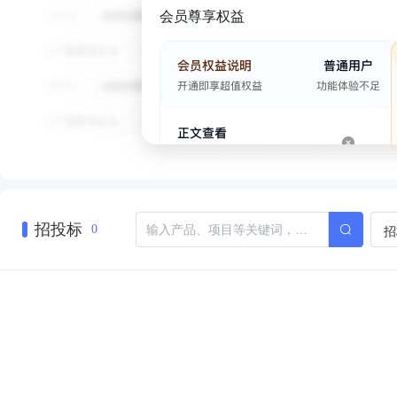
会员尊享权益
招投标
招
0