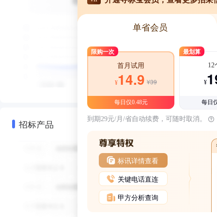
单省会员
限购一次
最划算
1
首月试用
1
14.9
¥39
¥
¥
每日仅0.48元
每日仅
到期29元/月/省自动续费，可随时取消。
招标产品
标讯详情查看
关键电话直连
甲方分析查询