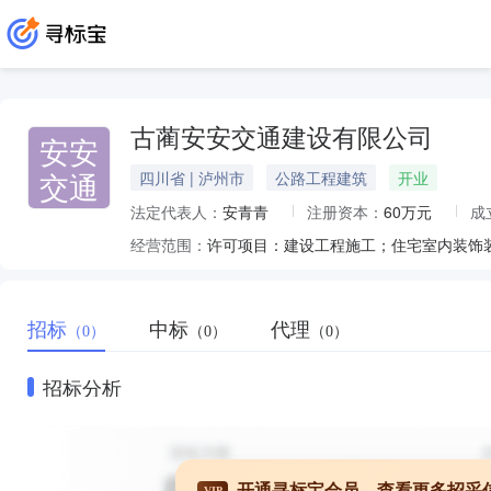
古蔺安安交通建设有限公司
安安
交通
四川省 | 泸州市
公路工程建筑
开业
法定代表人：
安青青
注册资本：
60万元
成
经营范围：
招标
中标
代理
（0）
（0）
（0）
招标分析
开通寻标宝会员，查看更多招采
VIP