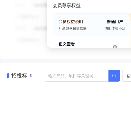
会员尊享权益
招投标
招
0