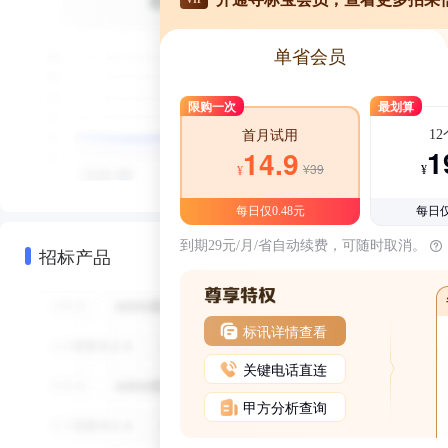
单省会员
限购一次
最划算
1
首月试用
1
14.9
¥39
¥
¥
每日仅0.48元
每日仅
到期29元/月/省自动续费，可随时取消。
招标产品
标讯详情查看
关键电话直连
甲方分析查询