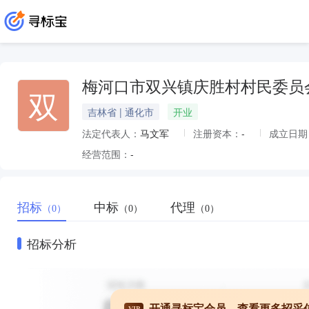
梅河口市双兴镇庆胜村村民委员
双
吉林省 | 通化市
开业
法定代表人：
马文军
注册资本：
-
成立日期
经营范围：
-
招标
中标
代理
（0）
（0）
（0）
招标分析
开通寻标宝会员，查看更多招采
VIP