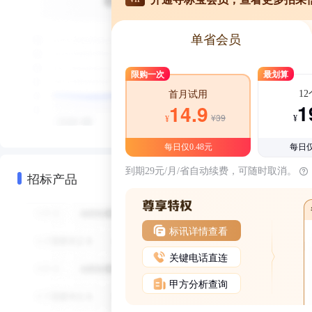
单省会员
限购一次
最划算
1
首月试用
1
14.9
¥39
¥
¥
每日仅0.48元
每日仅
到期29元/月/省自动续费，可随时取消。
招标产品
标讯详情查看
关键电话直连
甲方分析查询