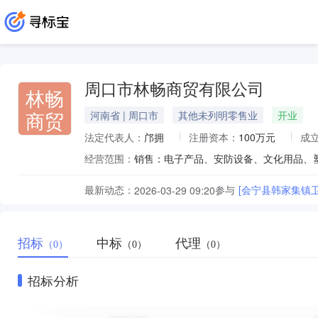
周口市林畅商贸有限公司
林畅
商贸
河南省 | 周口市
其他未列明零售业
开业
法定代表人：
邝拥
注册资本：
100万元
成
经营范围：
最新动态：
参与
[会宁县韩家集镇
2026-03-29 09:20
招标
中标
代理
（0）
（0）
（0）
招标分析