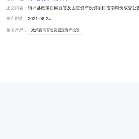
镇坪县政策百问百答及固定资产投资项目指南询价成交公
正文内容：
答及固定资产投资项目指南时间：2021年6月18日16点
发布时间：
2021-06-24
44000元，陕西顺美印务有限公司44640元，周口市
次询价中标候选单
相关产品：
政策百问百答及固定资产投资