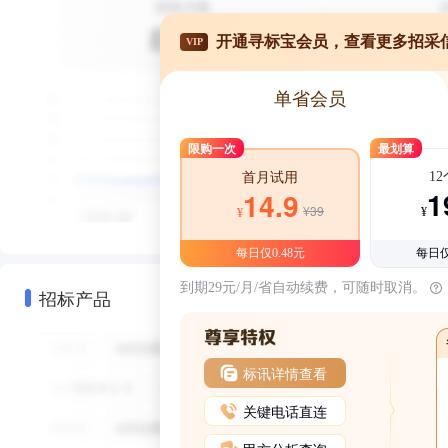
开通寻标宝会员，查看更多招采
VIP
单省会员
限购一次
最划算
1
首月试用
1
14.9
¥39
¥
¥
每日仅0.48元
每日仅
到期29元/月/省自动续费，可随时取消。
招标产品
标讯详情查看
关键电话直连