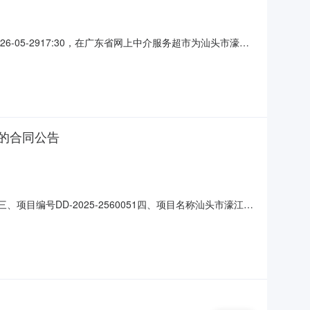
05-2917:30，在广东省网上中介服务超市为汕头市濠江
社区卫生服务中心采购项目名称汕头市濠江区河浦街道社区
5829913922605272012项目规模投资额
的合同公告
司
项目编号DD-2025-2560051四、项目名称汕头市濠江区
汕头市濠江区汕头市濠江区河浦街道宫前路联系方式：
：13414079765六、合同主要信息主要标的：序