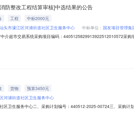
消防整改工程结算审核]中选结果的公告
备
工程
中标2000元
汕头市濠江区河浦街道社区卫生服务中心
中标单位：
国友项目管理集
超市交易系统采购项目编码：44051258299139225120105
浦街道社区卫生服务中心中介服务事项：无（属于非行政管理的中介服务项
11】288号选取中介机构方式：直接选取业务单位咨询电话：8788484
教
货物
预算3450元
区河浦街道社区卫生服务中心
卫生服务中心二、采购计划编号：440512-2025-00724三、采
采购方式：电子卖场八、备案时间：2025-12-0415:17:33发布人：