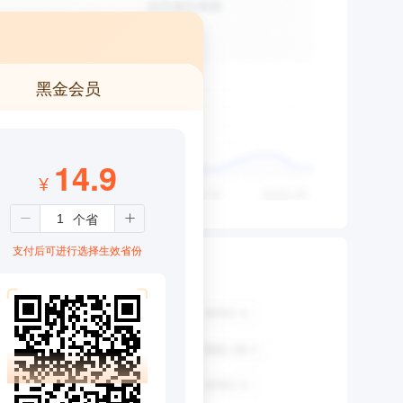
黑金会员
14.9
¥
支付后可进行选择生效省份