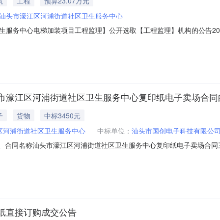
筑
工程
预算23.07万元
汕头市濠江区河浦街道社区卫生服务中心
务中心电梯加装项目工程监理】公开选取【工程监理】机构的公告2026-
中介服务机构，现将相关事项公告如下：项目业主汕头市濠江区河浦街道
属于非行政管理的中介服务项目采购）投资审批项目否采购项目编码440512
市濠江区河浦街道社区卫生服务中心复印纸电子卖场合同
子
货物
中标3450元
区河浦街道社区卫生服务中心
中标单位：
汕头市国创电子科技有限公
561二、合同名称汕头市濠江区河浦街道社区卫生服务中心复印纸电子卖场合同三、
体采购人(甲方)：汕头市濠江区河浦街道社区卫生服务中心地址：广东省
子科技有限公司地址：黄河路25号（银信大厦）1101号房之1104房联系方式
纸直接订购成交公告