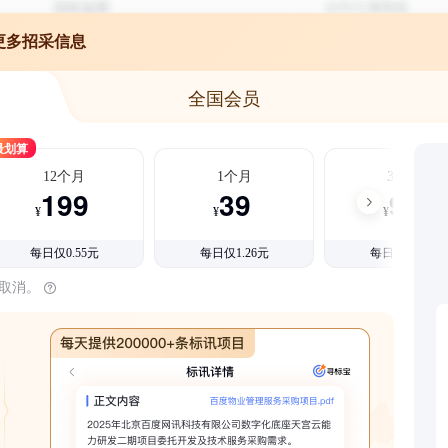
更多招采信息
全国会员
最划算
12个月
1个月
3个月
199
39
99
¥
¥
¥
每日仅0.55元
每日仅1.26元
每日仅1.08元
时取消。