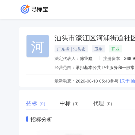
汕头市濠江区河浦街道社
河
广东省 | 汕头市
卫生
开业
法定代表人：
陈业鑫
注册资本：
268.
经营范围：
承担基本公共卫生服务和一般常
最新动态：
参与
[关于
2026-06-10 05:43
招标
中标
代理
（0）
（0）
（0）
招标分析