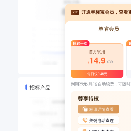
开通寻标宝会员，查看
VIP
单省会员
限购一次
首月试用
14.9
¥39
¥
每日仅0.48元
到期29元/月/省自动续费，可随
招标产品
标讯详情查看
关键电话直连