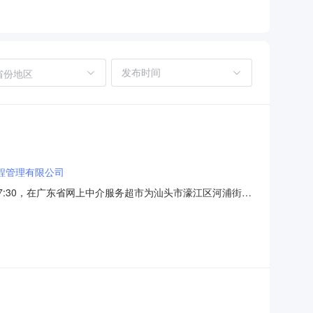
省份地区
程管理有限公司
17:30，在广东省网上中介服务超市为汕头市濠江区河浦街道
社区卫生服务中心采购项目名称：中介服务事项：无（属于
66.39元金额说明：按预算审核报告书审核金额选取中介服务机构