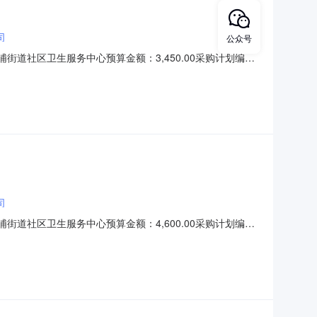
司
公众号
浦街道社区卫生服务中心预算金额：3,450.00采购计划编
民币)：叁仟肆佰伍拾元整）产品名称技术规格备注数量单价（元）
00合计
司
浦街道社区卫生服务中心预算金额：4,600.00采购计划编
民币)：肆仟陆佰元整）产品名称技术规格备注数量单价（元）金额
）:肆仟陆佰元