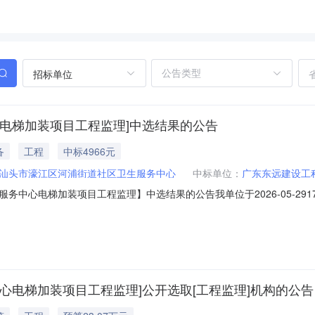
招标单位
电梯加装项目工程监理]中选结果的公告
备
工程
中标4966元
汕头市濠江区河浦街道社区卫生服务中心
中标单位：
广东东远建设工
中心电梯加装项目工程监理】中选结果的公告我单位于2026-05-29
构，现将中选结果相关事项公告如下：项目业主：汕头市濠江区河浦街道
目编码：4405125829913922605272012服务金额：￥4,9
心电梯加装项目工程监理]公开选取[工程监理]机构的公告