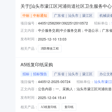
关于[汕头市濠江区河浦街道社区卫生服务中心
中标｜中标通知
广东省｜汕头市｜濠江区
机械设
项目编号：
4405125829913922512010572
招标单位：
中介服务交易|中介服务交易；中选公示；广东省中介
正文内容：
改工程结算审核项目业主名称：汕头市濠江区河
发布时间：
2025-12-10 13:03
说明：粤价函【2011】742号及汕价函【20
机
相关产品：
消防整改工程
A5纸复印纸采购
招标｜招标预告
广东省｜汕头市｜濠江区
办公文
项目编号：
440512-2025-00724
招标单位：
汕头市濠江
公告内容：一、采购人：汕头市濠江区河浦街道社区
正文内容：
购预算金额（元）：3450.00六、需求时间：七、
发布时间：
2025-12-04 15:41
0415:17:33
相关产品：
A5纸复印纸
复印纸