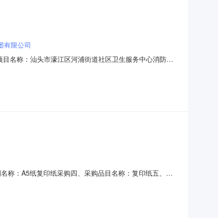
团有限公司
72采购项目名称：汕头市濠江区河浦街道社区卫生服务中心消防整
目采购）投资审批项目编码：服务金额：￥2,000元金额
9监督举报：中选中介机构名称：国友项目管理集团有限公司中介
购计划名称：A5纸复印纸采购四、采购品目名称：复印纸五、采
汕头市濠江区河浦街道社区卫生服务中心发布时间：2025-12-