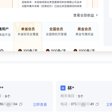
查看全部权益
**
林*
林
个
个
6
5
目：
相关项目：
立即查看
立
86
04
电话：
075
49
******
********