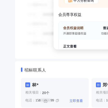
甲方分析查询
会员尊享权益
招标联系人
林*
郑
林
郑
个
20
相关项目：
相关项
立即查看
电话：
158
99
电话：
1
******