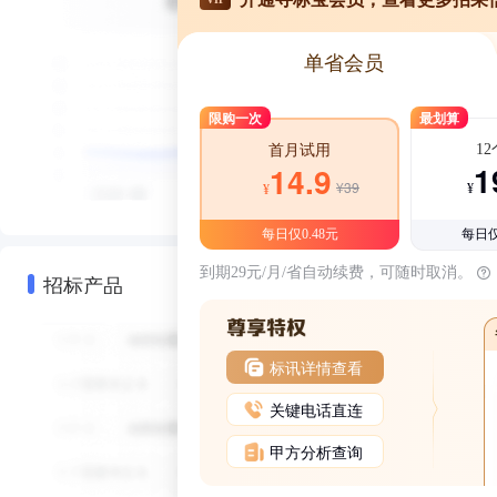
单省会员
限购一次
最划算
1
首月试用
1
14.9
¥39
¥
¥
每日仅0.48元
每日仅
到期29元/月/省自动续费，可随时取消。
招标产品
标讯详情查看
关键电话直连
甲方分析查询