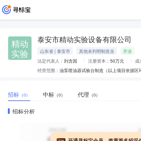
泰安市精动实验设备有限公司
精动
实验
山东省 | 泰安市
其他未列明制造业
开业
法定代表人：
刘含国
注册资本：
50万元
成
经营范围：
招标
中标
代理
（0）
（0）
（0）
招标分析
开通寻标宝会员，查看更多招采
VIP