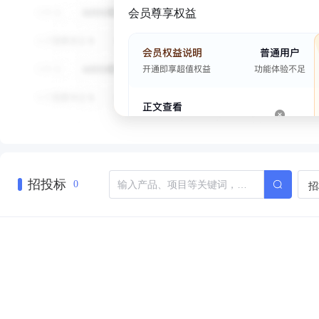
会员尊享权益
招投标
招
0