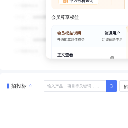
甲方分析查询
会员尊享权益
招投标
招
0