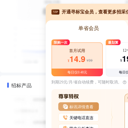
开通寻标宝会员，查看更多招采
VIP
单省会员
限购一次
最划算
1
首月试用
1
14.9
¥39
¥
¥
每日仅0.48元
每日仅
到期29元/月/省自动续费，可随时取消。
招标产品
标讯详情查看
关键电话直连