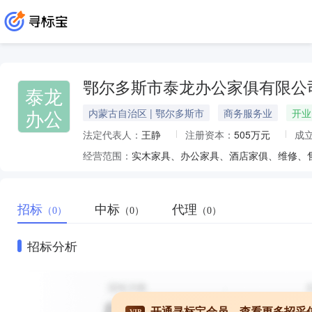
鄂尔多斯市泰龙办公家俱有限公
泰龙
办公
内蒙古自治区 | 鄂尔多斯市
商务服务业
开业
法定代表人：
王静
注册资本：
505万元
成
经营范围：
招标
中标
代理
（0）
（0）
（0）
招标分析
开通寻标宝会员，查看更多招采
VIP