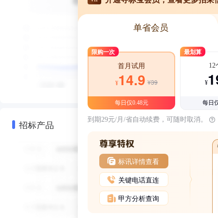
单省会员
限购一次
最划算
1
首月试用
1
14.9
¥39
¥
¥
每日仅0.48元
每日仅
到期29元/月/省自动续费，可随时取消。
招标产品
标讯详情查看
关键电话直连
甲方分析查询