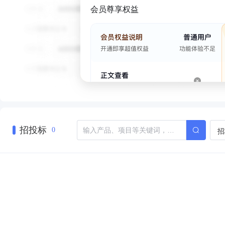
会员尊享权益
招投标
招
0