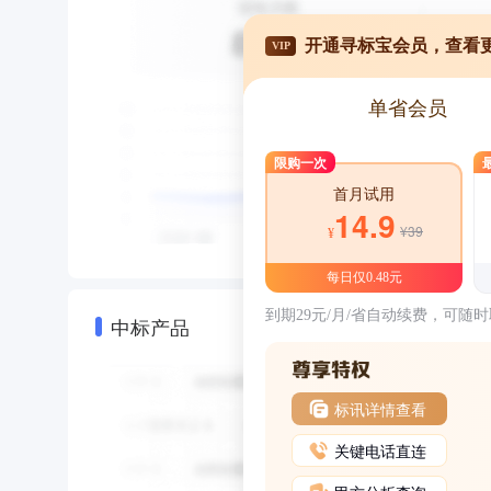
开通寻标宝会员，查看
VIP
单省会员
限购一次
首月试用
14.9
¥39
¥
每日仅0.48元
到期29元/月/省自动续费，可随
中标产品
标讯详情查看
关键电话直连