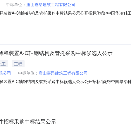
中标单位：
唐山嘉昂建筑工程有限公司
释装置A-C轴钢结构及管托采购中标结果公示公开招标/物资/中国华冶
山嘉昂建筑工程有限公司:在招标编号HYGC2026-008的华冶天津分
委员会的认真评审后，评审结果通过了公司的审批，现确定贵公司为该项目
稀释装置A-C轴钢结构及管托采购中标候选人公示
化工
工程
限公司
中标单位：
唐山嘉昂建筑工程有限公司
释装置A-C轴钢结构及管托采购中标候选人公示公开招标/物资/中国华
公示招标编号：HYGC2026-008项目名称：河北新冶材料有限公司氢
至2026年5月24日请未中标人联系招标机构办理投标保证金退还事宜。特此
件招标采购中标结果公示