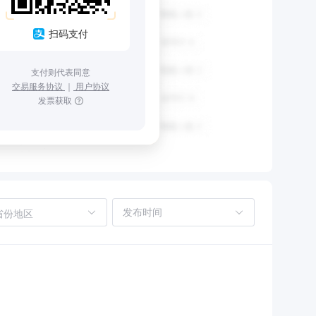
扫码支付
支付则代表同意
交易服务协议
｜
用户协议
发票获取
省份地区