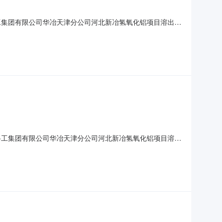
科工集团有限公司华冶天津分公司河北新冶氢氧化铝项目溶出及
公司河北新冶氢氧化铝项目溶出及稀释装置A-C轴钢结构及管托
的中标人中国华冶科工集团有限公司2026年05月25日
冶科工集团有限公司华冶天津分公司河北新冶氢氧化铝项目溶出
氧化铝及新材料生产项目土建二标段预脱硅项目中标人：唐山嘉
公告。中国华冶科工集团有限公司2026年5月22日