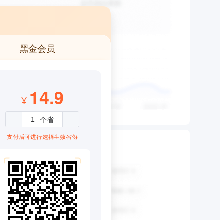
黑金会员
14.9
¥
支付后可进行选择生效省份