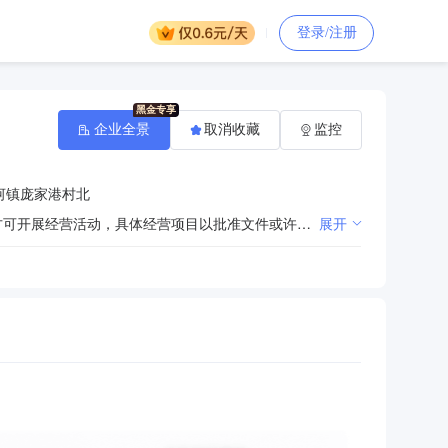
登录/注册
企业全景
取消收藏
监控
河镇庞家港村北
许可项目：建设工程施工;建筑物拆除作业（爆破作业除外）（依法须经批准的项目，经相关部门批准后方可开展经营活动，具体经营项目以批准文件或许可证件为准）一般项目：土石方工程施工;园林绿化工程施工;金属丝绳及其制品制造;金属结构制造;金属结构销售;机械设备销售;电气设备销售;普通机械设备安装服务;通用设备修理;专用设备修理;电气设备修理;生产性废旧金属回收;再生资源回收（除生产性废旧金属）;金属材料销售;金属制品销售;建筑材料销售;五金产品零售;钢压延加工（除依法须经批准的项目外，凭营业执照依法自主开展经营活动）
展开