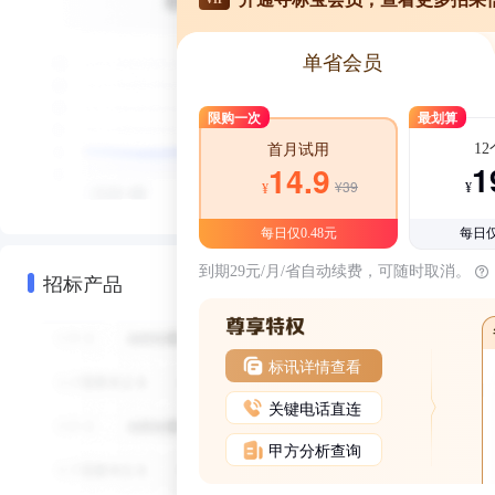
单省会员
限购一次
最划算
1
首月试用
1
14.9
¥39
¥
¥
每日仅0.48元
每日仅
到期29元/月/省自动续费，可随时取消。
招标产品
标讯详情查看
关键电话直连
甲方分析查询