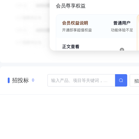
会员尊享权益
招投标
招
0