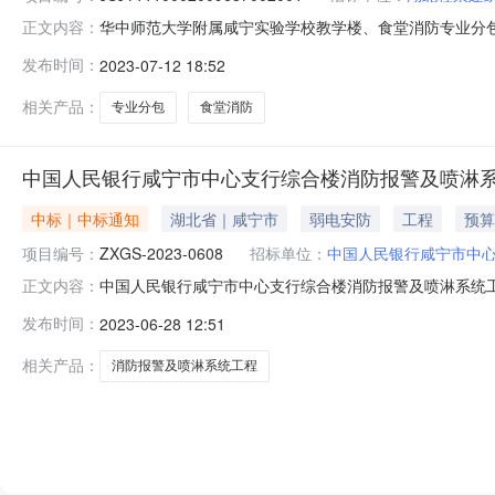
华中师范大学附属咸宁实验学校教学楼、食堂消防专业分包
正文内容：
称）评标结果公示招标编号：JSJY111000200968
发布时间：
2023-07-12 18:52
城发电子交易平台(媒介名称)发布招标公告，2023年7
的评标
相关产品：
专业分包
食堂消防
中国人民银行咸宁市中心支行综合楼消防报警及喷淋
中标｜中标通知
湖北省｜咸宁市
弱电安防
工程
预算
项目编号：
ZXGS-2023-0608
招标单位：
中国人民银行咸宁市中
中国人民银行咸宁市中心支行综合楼消防报警及喷淋系统工程成交
正文内容：
中心支行综合楼消防报警及喷淋系统工程三、中标（成交）
发布时间：
2023-06-28 12:51
43.0000000（万元）四、主要标的信息序号供应商
淋系统工程中国
相关产品：
消防报警及喷淋系统工程