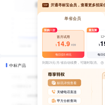
开通寻标宝会员，查看更多招采
VIP
单省会员
限购一次
最划算
1
首月试用
1
14.9
¥39
¥
¥
每日仅0.48元
每日仅
到期29元/月/省自动续费，可随时取消。
中标产品
标讯详情查看
关键电话直连
甲方分析查询