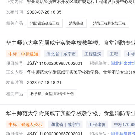
鄂州葛店经济技术开发区城市规划和工程建设服务中心葛店站前
正文内容：
GDGK022）二、项目名称：葛店站前小区二期消防设
发布时间：
2023-07-28 18:35
1号楼中标（成交）金额：232.3262650（万元）
交）金额：22
相关产品：
消防设施改造工程
消防整改
消防工程和安防工程
华中师范大学附属咸宁实验学校教学楼、食堂消防专业分
中标｜中标通知
湖北省｜咸宁市
工程建筑
工程
中标
项目编号：
JSJY1110002009687002001
招标单位：
湖北桂泉建
华中师范大学附属咸宁实验学校教学楼、食堂消防专业分包
正文内容：
招标编号：JSJY1110002009687002001一
发布时间：
2023-07-18 18:21
(媒介名称)发布评标结果公示，公示期为2023年7月1
限
相关产品：
教学楼、食堂消防专业分包
华中师范大学附属咸宁实验学校教学楼、食堂消防专业分
中标｜候选人公示
湖北省｜咸宁市
工程建筑
中标170.9
项目编号：
JSJY1110002009687002001
招标单位：
湖北桂泉建