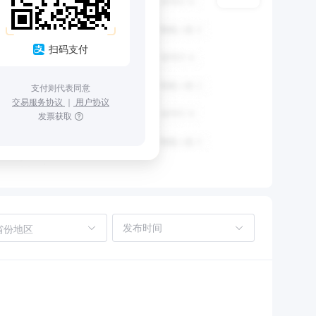
扫码支付
支付则代表同意
交易服务协议
｜
用户协议
发票获取
省份地区