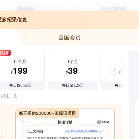
更多招采信息
全国会员
最划算
12个月
1个月
3个月
199
39
99
¥
¥
¥
每日仅0.55元
每日仅1.26元
每日仅1.08元
时取消。