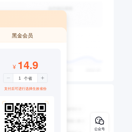
黑金会员
14.9
¥
支付后可进行选择生效省份
公众号