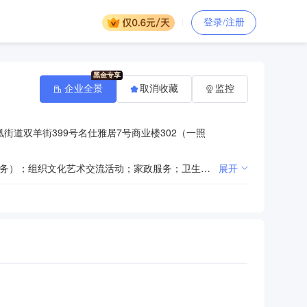
登录/注册
企业全景
取消收藏
监控
街道双羊街399号名仕雅居7号商业楼302（一照
一般项目：养老服务；健康咨询服务（不含诊疗服务）；信息技术咨询服务；护理机构服务（不含医疗服务）；组织文化艺术交流活动；家政服务；卫生洁具销售；家居用品销售；体育用品及器材零售；针纺织品及原料销售；日用杂品销售；养生保健服务（非医疗）；工程管理服务；土石方工程施工；机械设备租赁；第二类医疗器械销售；第一类医疗器械销售；金属结构销售；建筑材料销售；建筑装饰材料销售；会议及展览服务；人力资源服务（不含职业中介活动、劳务派遣服务）；工程造价咨询业务；消防技术服务；眼镜销售（不含隐形眼镜）；第一类医疗设备租赁；第二类医疗设备租赁；康复辅具适配服务。（除依法须经批准的项目外，凭营业执照依法自主开展经营活动）许可项目：餐饮服务；医疗服务；住宅室内装饰装修；建筑劳务分包；建设工程施工；第三类医疗设备租赁。（依法须经批准的项目，经相关部门批准后方可开展经营活动，具体经营项目以相关部门批准文件或许可证件为准）
展开