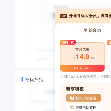
开通寻标宝会员，查看
VIP
单省会员
限购一次
首月试用
14.9
¥39
¥
每日仅0.48元
到期29元/月/省自动续费，可随
招标产品
标讯详情查看
关键电话直连