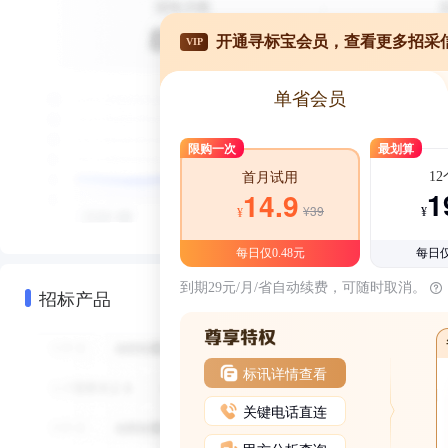
开通寻标宝会员，查看更多招采
VIP
单省会员
限购一次
最划算
1
首月试用
1
14.9
¥39
¥
¥
每日仅0.48元
每日仅
到期29元/月/省自动续费，可随时取消。
招标产品
标讯详情查看
关键电话直连