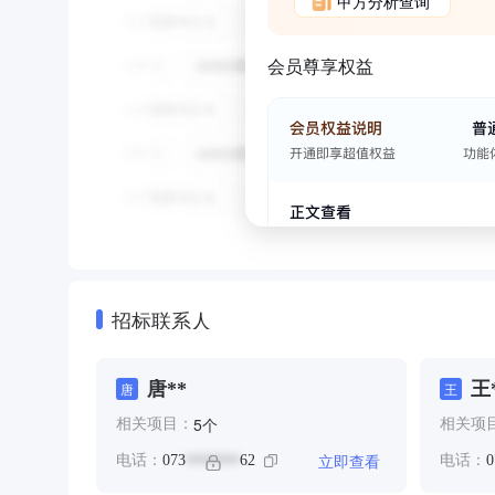
甲方分析查询
会员尊享权益
招标联系人
唐**
王
唐
王
个
5
相关项目：
相关项
立即查看
电话：
073
62
电话：
0
*******