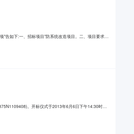
项*告如下:一、招标项目*防系统改造项目。二、项目要求本
设单位开工通知为准。3.3质量要求:合格工程。3.4保修要
具有独立法人资格的企业。6.2投标人应是在中华人民共和
109408)。开标仪式于2013年6月6日下午14:30时在
采购人:湖南省烟草公司衡阳市公司南岳区分公司2、采购代
市公司南岳区分公司南岳金叶酒店电梯采购及服务项目