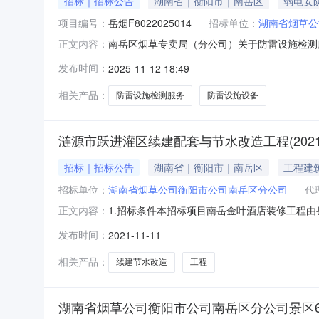
招标｜招标公告
湖南省｜衡阳市｜南岳区
弱电安
项目编号：
岳烟F8022025014
招标单位：
湖南省烟草公
南岳区烟草专卖局（分公司）关于防雷设施检测
正文内容：
司衡阳市公司南岳区分公司，建设资金来自自筹，
发布时间：
2025-11-12 18:49
于防雷设施检测服务项目；2.2项目编号：岳烟F8
见询价采购文件）；
相关产品：
防雷设施检测服务
防雷设施设备
涟源市跃进灌区续建配套与节水改造工程(2021-
招标｜招标公告
湖南省｜衡阳市｜南岳区
工程建
招标单位：
湖南省烟草公司衡阳市公司南岳区分公司
代
1.招标条件本招标项目南岳金叶酒店装修工程由
正文内容：
管理服务有限公司,项目已具备招标条件,现对该项
发布时间：
2021-11-11
修改造的建筑面积约3700㎡;5层;砖混结构。计
相关产品：
续建节水改造
工程
湖南省烟草公司衡阳市公司南岳区分公司景区6