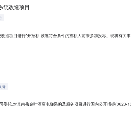
系统改造项目
防
系统改造项目进行*开招标,诚邀符合条件的投标人前来参加投标。现将有关事
:衡阳市南岳区万福路21号。3.2工期要求:15日历天,具体开工日期以建
、评标办法经评审的最低投标价法。六、投标人资格要求6.1投标人必须是
设备
对其南岳金叶酒店电梯采购及服务项目进行国内公开招标(0623-1375N1
标委员会经过认真、仔细的工作,已提出评标报告,现将结果公示如下:1、
123号电话:0731-845538433、项目名称:湖南省烟草公司衡阳