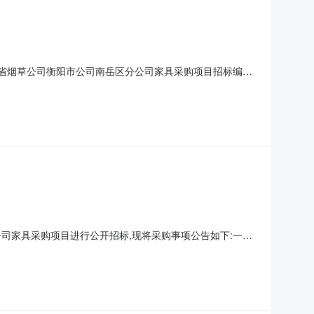
南省烟草公司衡阳市公司南岳区分公司家具采购项目招标编
司衡阳市公司南岳区分公司三楼会议室评标委员会成员名单:肖少华唐
艺家具实业有限公司87.3713005203佛山市
司家具采购项目进行公开招标,现将采购事项公告如下:一、
18万元四、投标人资格要求:(一)、投标人基本资格条件:投标
担民事责任的能力的企业法人;4.2、具有履行合同所需的设