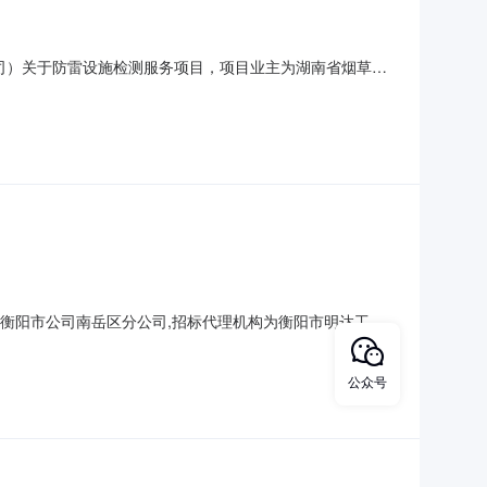
司）关于防雷设施检测服务项目，项目业主为湖南省烟草公
、项目概况2.1项目名称：南岳区烟草专卖局（分公司）关
湖南省烟草公司衡阳市公司南岳区分公司防雷设施设备进行检测（详
公司衡阳市公司南岳区分公司,招标代理机构为衡阳市明达工程
装修工程2.2建设地点:衡阳市南岳区万福路。2.3规模:装
通知为准。2.5质量要求:合格工程。2.6保修要求
公众号