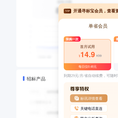
开通寻标宝会员，查看
VIP
单省会员
限购一次
首月试用
14.9
¥39
¥
每日仅0.48元
到期29元/月/省自动续费，可随
招标产品
标讯详情查看
关键电话直连