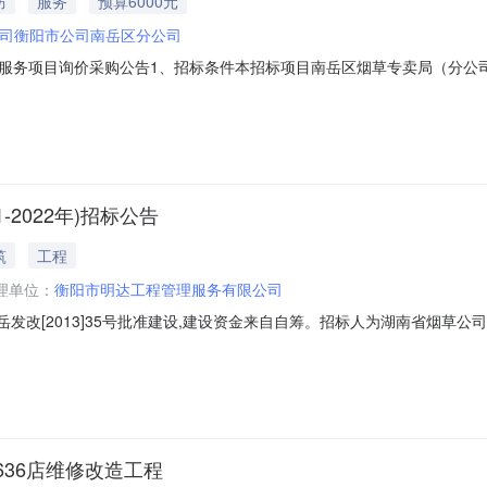
防
服务
预算6000元
司衡阳市公司南岳区分公司
服务项目询价采购公告1、招标条件本招标项目南岳区烟草专卖局（分公
出资比例为100%。项目已具备招标条件，现对该项目进行询价采购。2
022025014；2.3计划金额：人民币6000元；2.4服务内容：对
2022年)招标公告
筑
工程
理单位：
衡阳市明达工程管理服务有限公司
岳发改[2013]35号批准建设,建设资金来自自筹。招标人为湖南省烟草
目的施工进行公开招标。2.项目概况与招标范围2.1项目名称:南岳金叶酒店
划投资约298万元。2.4工期要求:130日历天,具体开工日期以建设单位开工
36店维修改造工程