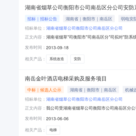
湖南省烟草公司衡阳市公司南岳区分公司安防
招标｜招标公告
湖南省｜衡阳市｜南岳区
弱电安
招标单位：
湖南省烟草公司衡阳市公司南岳区分公司
湖南省烟草*司衡阳市*司南岳区分*司拟对*防
正文内容：
项目不接受联合体投标。三、项目概况3.1建设地点
发布时间：
2013-09-18
求:按国家相关规定。四、招标方式*开招标。五
国境内
相关产品：
系统改造
安防
南岳金叶酒店电梯采购及服务项目
中标｜候选人公示
湖南省｜衡阳市｜南岳区
机械
招标单位：
湖南省烟草公司衡阳市公司南岳区分公司
我公司受湖南省烟草公司衡阳市公司南岳区分公司委托,
正文内容：
湖南省招标有限责任公司举行,随后进行评标。评
发布时间：
2013-06-06
理机构:湖南省招标有限责任公司地址:长沙市东风路
相关产品：
电梯