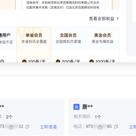
查看全部权益
**
唐**
唐
个
个
2
1
目：
相关项目：
立即查看
立
73
12
电话：
073
65
*******
*******