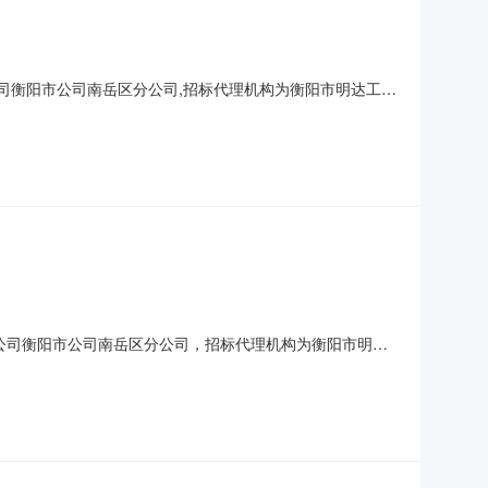
草公司衡阳市公司南岳区分公司,招标代理机构为衡阳市明达工程
修改造工程2.2建设地点:南岳区如意路18号。2.3规模:建
工程。2.6保修要求:按建设部80号令
烟草公司衡阳市公司南岳区分公司，招标代理机构为衡阳市明达
636店维修改造工程2.2建设地点：南岳区如意路18号。
.5质量要求：合格工程。2.6保修要求：按建设部80号令