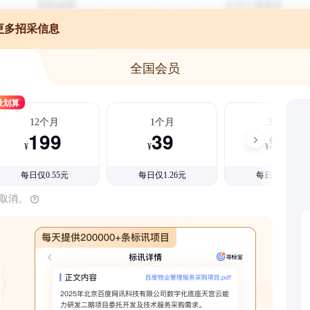
更多招采信息
全国会员
最划算
12个月
1个月
3个月
199
39
99
¥
¥
¥
每日仅0.55元
每日仅1.26元
每日仅1.08元
时取消。