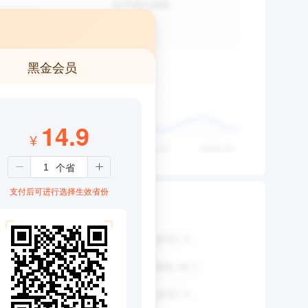
黑金会员
14.9
¥
支付后可进行选择生效省份