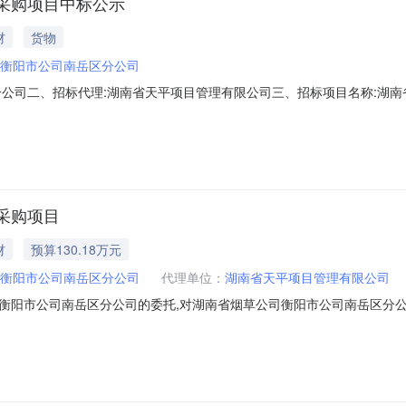
采购项目中标公示
材
货物
衡阳市公司南岳区分公司
分公司二、招标代理:湖南省天平项目管理有限公司三、招标项目名称:湖
:2013年11月11日评标日期:2013年12月2日评标地点:湖南省烟草公
得分投标报价1佛山市欧域家具有限公司98.8612898602佛山市金豪恒
采购项目
材
预算130.18万元
衡阳市公司南岳区分公司
代理单位：
湖南省天平项目管理有限公司
衡阳市公司南岳区分公司的委托,对湖南省烟草公司衡阳市公司南岳区分公
司家具采购项目二、招标编号:4304052013007三、项目预算:130.
民共和国政府采购法》第二十二条和本文件规定的条件:4.1、具有独立承