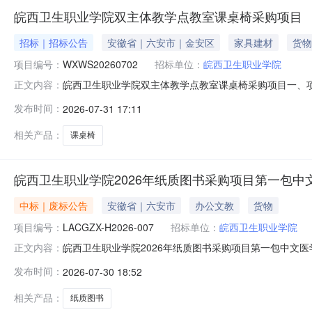
皖西卫生职业学院双主体教学点教室课桌椅采购项目
招标｜招标公告
安徽省｜六安市｜金安区
家具建材
货物
项目编号：
WXWS20260702
招标单位：
皖西卫生职业学院
皖西卫生职业学院双主体教学点教室课桌椅采购项目一、项
正文内容：
因因投标供应商家数不足3家，本项目终止。三、其他补
发布时间：
2026-07-31 17:11
安区皋城中路联系方式：叶老师0564-33756532026年7月
相关产品：
课桌椅
皖西卫生职业学院2026年纸质图书采购项目第一包
中标｜废标公告
安徽省｜六安市
办公文教
货物
项目编号：
LACGZX-H2026-007
招标单位：
皖西卫生职业学院
皖西卫生职业学院2026年纸质图书采购项目第一包中文
正文内容：
采购项目编号：LACGZX-H2026-007采购项目名
发布时间：
2026-07-30 18:52
有限公司拒绝与采购人签订合同，根据《中华人民共和国
出询问，请按以下方式联系
相关产品：
纸质图书