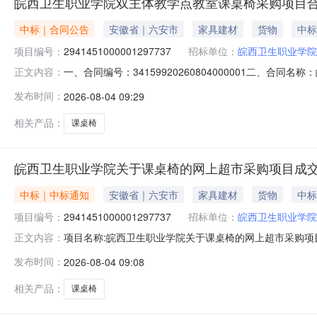
皖西卫生职业学院双主体教学点教室课桌椅采购项目
中标｜合同公告
安徽省｜六安市
家具建材
货物
中标
项目编号：
2941451000001297737
招标单位：
皖西卫生职业学院
一、合同编号：34159920260804000001二、合
正文内容：
职业学院网上超市项目五、合同主体采购人（甲方）：皖西卫
发布时间：
2026-08-04 09:29
六安市磨子潭路以东义乌小商品市场三期主楼J525铺联系方式
相关产品：
课桌椅
皖西卫生职业学院关于课桌椅的网上超市采购项目成
中标｜中标通知
安徽省｜六安市
家具建材
货物
中标
项目编号：
2941451000001297737
招标单位：
皖西卫生职业学院
项目名称:皖西卫生职业学院关于课桌椅的网上超市采购项目项
正文内容：
学院关于课桌椅的网上超市采购项目采购项目项目编号:29414
发布时间：
2026-08-04 09:08
位地址:/三、成交信息交易方式:议价采购成交日期:2026
相关产品：
课桌椅