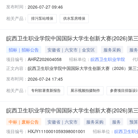
型服务类项目实施主体名称皖西卫生职业学院代理机构名称
发布时间：
2026-07-27 09:46
学院排污泵站及供水泵房维保终止公告交易异常类型终止招标交易异常
相关产品：
排污泵站维保
供水泵房维保
皖西卫生职业学院中国国际大学生创新大赛(2026)第
招标｜招标公告
安徽省｜六安市｜金安区
服务采购
服务
项目编号：
AHRZ202604058
招标单位：
皖西卫生职业学院
代
皖西卫生职业学院中国国际大学生创新大赛（2026）第
正文内容：
购项目（第二次）（项目编号：AHRZ202604058）的潜在供应
发布时间：
2026-07-24 17:45
间）前现场递交响应文件。一、项目基本情况1、项目编号：A
相关产品：
专利软著查新报告
展示视频拍摄制作
参赛项目排版设
皖西卫生职业学院中国国际大学生创新大赛(2026)
中标｜废标公告
安徽省｜六安市
服务采购
服务
预算
项目编号：
HXJY1110001059398001001
招标单位：
皖西卫生职