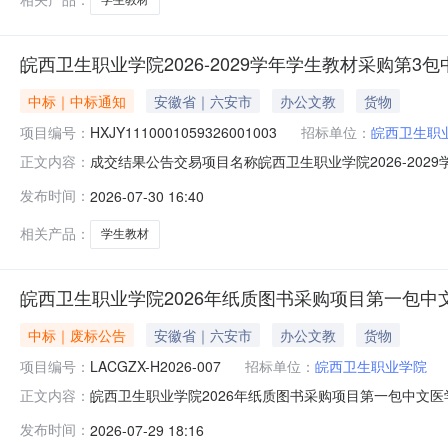
皖西卫生职业学院2026-2029学年学生教材采购第3
中标｜中标通知
安徽省｜六安市
办公文教
货物
项目编号：
HXJY1110001059326001003
招标单位：
皖西卫生职
成交结果公告交易项目名称皖西卫生职业学院2026-2029学
正文内容：
院代理机构名称安徽润泽项目管理有限公司项目所在地六安市合
发布时间：
2026-07-30 16:40
结果公示发包结果类型成交结果成交公告发布时间2026年07月3
相关产品：
学生教材
皖西卫生职业学院2026年纸质图书采购项目第一包
中标｜废标公告
安徽省｜六安市
办公文教
货物
项目编号：
LACGZX-H2026-007
招标单位：
皖西卫生职业学院
皖西卫生职业学院2026年纸质图书采购项目第一包中文医学
正文内容：
质图书采购项目第一包中文医学类纸质图书二、项目终止
发布时间：
2026-07-29 18:16
四十九条规定，采购人确定重新开展政府采购活动。三、