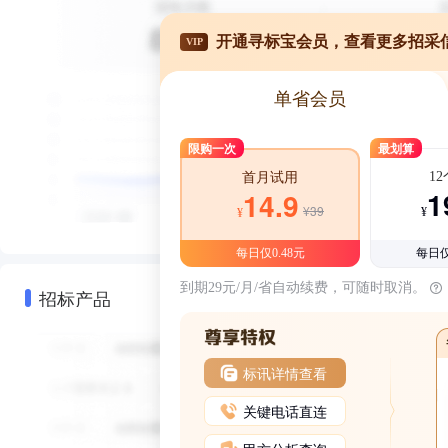
开通寻标宝会员，查看更多招采
VIP
单省会员
限购一次
最划算
1
首月试用
1
14.9
¥39
¥
¥
每日仅0.48元
每日仅
到期29元/月/省自动续费，可随时取消。
招标产品
标讯详情查看
关键电话直连