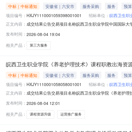
中标｜中标通知
安徽省｜六安市
服务采购
服务
预算
项目编号：
HXJY1110001059398001001
招标单位：
皖西卫生职
成交结果公告交易项目名称皖西卫生职业学院中国国际大学生创新
正文内容：
名称皖西卫生职业学院代理机构名称安徽润泽项目管理有限
发布时间：
2026-08-04 19:04
赛（2026）第三方服务采购项目成交结果公示发包结果类型成
相关产品：
第三方服务
皖西卫生职业学院《养老护理技术》课程职教出海资
中标｜中标通知
安徽省｜六安市
服务采购
服务
预算
项目编号：
HXJY1110001058058001001
招标单位：
皖西卫生职
成交结果公告交易项目名称皖西卫生职业学院《养老护理技术》
正文内容：
施主体名称皖西卫生职业学院代理机构名称安徽润泽项目管
发布时间：
2026-08-04 12:01
术》课程职教出海资源升级及运营推广服务项目成交结果公示
问）http
相关产品：
课程资源升级
运营推广服务