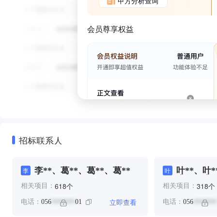
甲方分析查询
会员尊享权益
招标联系人
李**、葛**、葛**、葛**
叶**、叶*
李
叶
李**、李*
个
个
618
318
相关项目：
相关项目：
立即查看
电话：
056
01
电话：
056
*******
*******