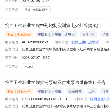
发布时间：
2026-07-28 17:33
相关产品：
病媒生物防制服务
皖西卫生职业学院中药炮制实训室电火灶采购项目
中标｜中标通知
安徽省｜六安市｜金安区
医疗卫生
货物
项目编号：
AHRZ202606121
招标单位：
皖西卫生职业学院
中
皖西卫生职业学院中药炮制实训室电火灶采购项目成交结果公
正文内容：
应商名称：安徽信万医疗设备贸易有限公司供应商地址：安徽
发布时间：
2026-07-27 15:37
日。五、其他补充事宜无六、凡对本次公告内容提出询问，
33756532.采购代理机
相关产品：
电火灶
皖西卫生职业学院排污泵站及供水泵房维保终止公告
中标｜废标公告
安徽省｜六安市
机械设备
工程
预算
项目编号：
HXJY1110001059392001001
招标单位：
皖西卫生职
皖西卫生职业学院排污泵站及供水泵房维保终止公告招标异常公
正文内容：