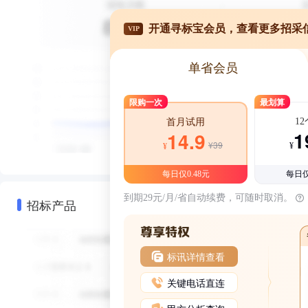
开通寻标宝会员，查看更多招采
VIP
单省会员
限购一次
最划算
1
首月试用
1
14.9
¥39
¥
¥
每日仅0.48元
每日仅
到期29元/月/省自动续费，可随时取消。
招标产品
标讯详情查看
关键电话直连