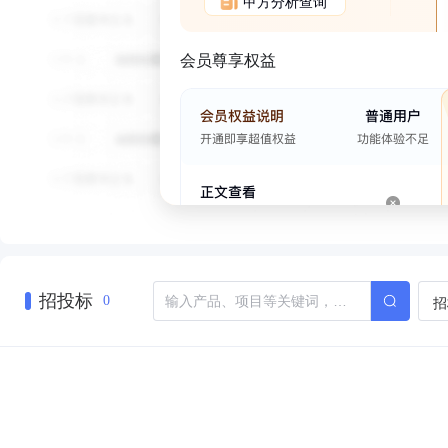
甲方分析查询
会员尊享权益
招投标
招
0