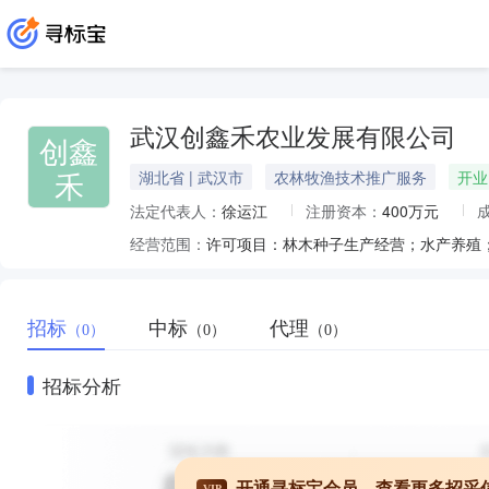
武汉创鑫禾农业发展有限公司
创鑫
禾
湖北省 | 武汉市
农林牧渔技术推广服务
开业
法定代表人：
徐运江
注册资本：
400万元
经营范围：
招标
中标
代理
（0）
（0）
（0）
招标分析
开通寻标宝会员，查看更多招采
VIP