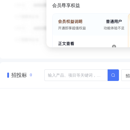
会员尊享权益
招投标
招
0