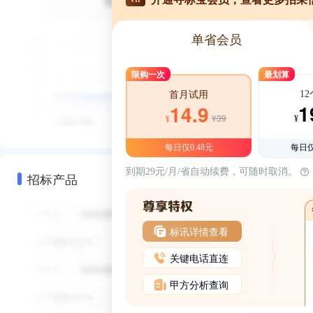
单省会员
限购一次
最划算
1
首月试用
1
14.9
¥39
¥
¥
每日仅0.48元
每日仅
到期29元/月/省自动续费，可随时取消。
招标产品
标讯详情查看
关键电话直连
甲方分析查询