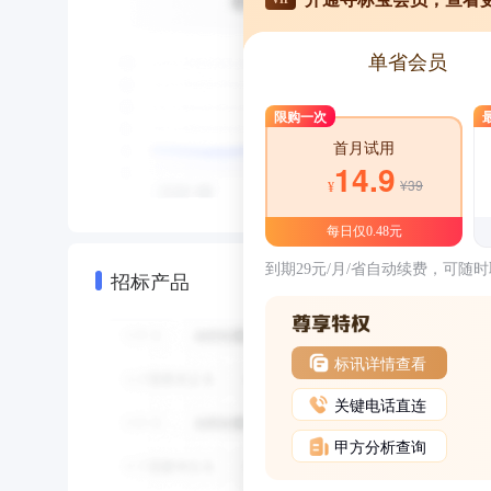
单省会员
限购一次
首月试用
14.9
¥39
¥
每日仅0.48元
到期29元/月/省自动续费，可随
招标产品
标讯详情查看
关键电话直连
甲方分析查询