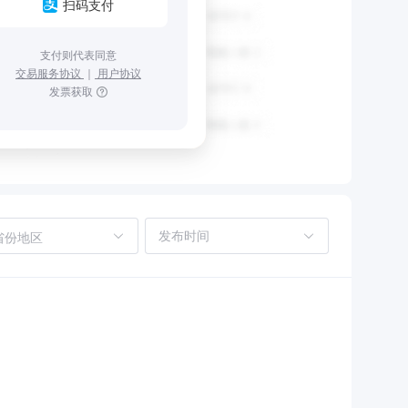
扫码支付
支付则代表同意
交易服务协议
｜
用户协议
发票获取
省份地区