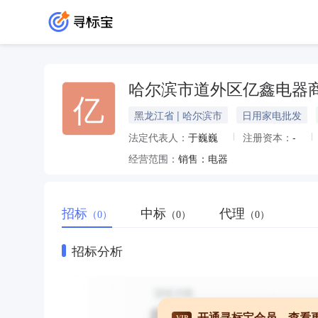
哈尔滨市道外区亿鑫电器
亿
黑龙江省 | 哈尔滨市
日用家电批发
法定代表人：
于巍巍
注册资本：
-
经营范围：
销售：电器
招标
中标
代理
（0）
（0）
（0）
招标分析
开通寻标宝会员，查看
VIP