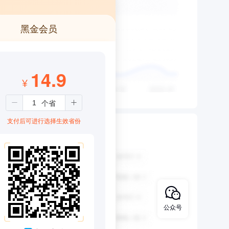
黑金会员
14.9
¥
支付后可进行选择生效省份
公众号