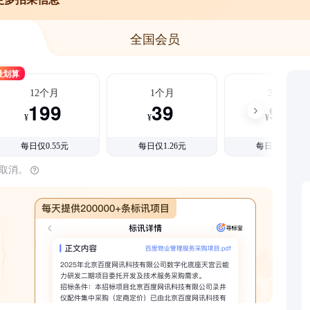
全国会员
最划算
12个月
1个月
3个月
199
39
99
¥
¥
¥
每日仅0.55元
每日仅1.26元
每日仅1.08元
时取消。