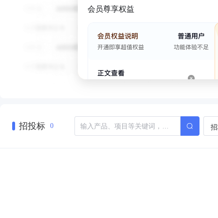
会员尊享权益
招投标
招
0