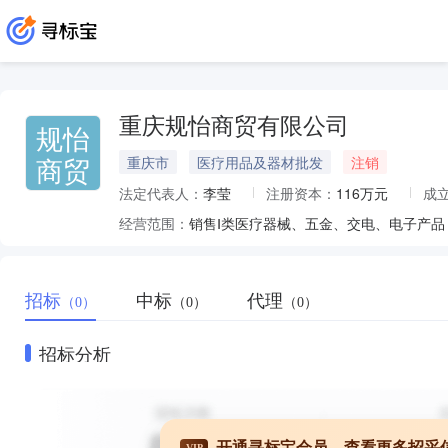
重庆规怡商贸有限公司
规怡
商贸
重庆市
医疗用品及器材批发
注销
法定代表人：
李莹
注册资本：
116万元
成
经营范围：
招标
中标
代理
（0）
（0）
（0）
招标分析
开通寻标宝会员，查看更多招采
VIP