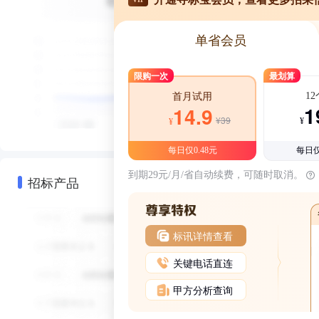
单省会员
限购一次
最划算
1
首月试用
1
14.9
¥39
¥
¥
每日仅0.48元
每日仅
到期29元/月/省自动续费，可随时取消。
招标产品
标讯详情查看
关键电话直连
甲方分析查询