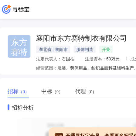
襄阳市东方赛特制衣有限公司
东方
赛特
湖北省 | 襄阳市
服饰制造
开业
法定代表人：
石国柱
注册资本：
50万元
成
经营范围：
服装、劳保用品、纺织品面料及辅料生产
招标
中标
代理
（0）
（0）
（0）
招标分析
开通寻标宝会员，查看更多招采
VIP