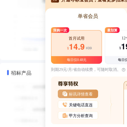
单省会员
限购一次
最划算
1
首月试用
1
14.9
¥39
¥
¥
每日仅0.48元
每日仅
到期29元/月/省自动续费，可随时取消。
招标产品
标讯详情查看
关键电话直连
甲方分析查询