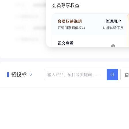
会员尊享权益
招投标
招
0