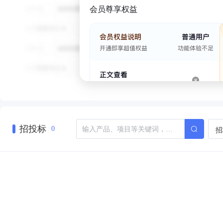
会员尊享权益
招投标
招
0