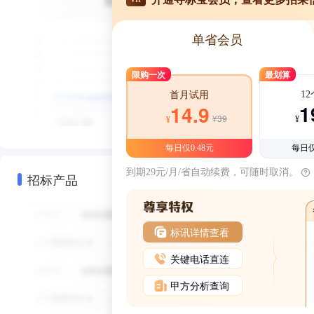
单省会员
限购一次
最划算
1
首月试用
1
14.9
¥39
¥
¥
每日仅0.48元
每日仅
到期29元/月/省自动续费，可随时取消。
招标产品
标讯详情查看
关键电话直连
甲方分析查询