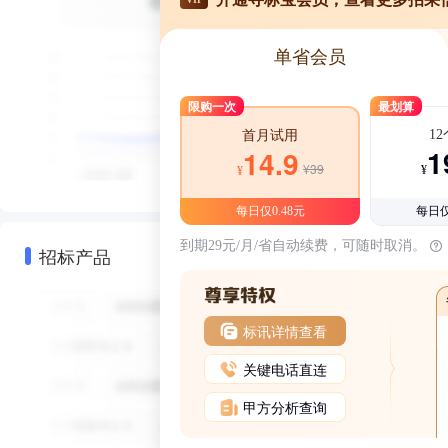
单省会员
限购一次
最划算
1
首月试用
1
14.9
¥39
¥
¥
每日仅0.48元
每日仅
到期29元/月/省自动续费，可随时取消。
招标产品
标讯详情查看
关键电话直连
甲方分析查询