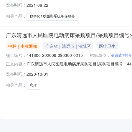
团）第一人民医院数字化X线摄影系统年保服务（项目编号：
发布时间：
2021-06-22
如下：一、投标人名称、投标报价及资格性、符合性核查采
影系统年保服务深圳市宣恒医疗科
相关产品：
数字化X线摄影系统年保服务
广东清远市人民医院电动病床采购项目(采购项目编号:441800
中标｜中标通知
广东省｜清远市｜清城区
医疗卫生
项目编号：
441800-202009-090300-0215
招标单位：
清远市持恒
广东清远市人民医院电动病床采购项目(采购项目编号：441800
正文内容：
清远清远市人民医院电动病床采购项目(采购项目编号：4418
发布时间：
2020-10-01
一、项目编号（或招标编号、政府采购计划编号、采购计划备案文号
相关产品：
病床