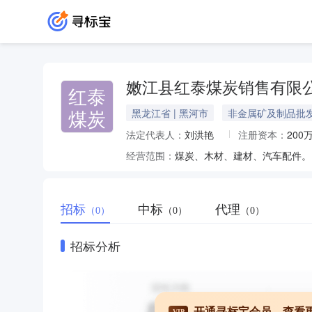
嫩江县红泰煤炭销售有限
红泰
煤炭
黑龙江省 | 黑河市
非金属矿及制品批
法定代表人：
刘洪艳
注册资本：
200
经营范围：
煤炭、木材、建材、汽车配件。
招标
中标
代理
（0）
（0）
（0）
招标分析
开通寻标宝会员，查看
VIP