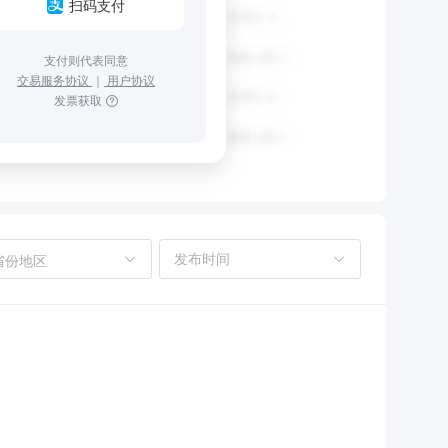
扫码支付
支付则代表同意
交易服务协议
｜
用户协议
发票获取
省份地区