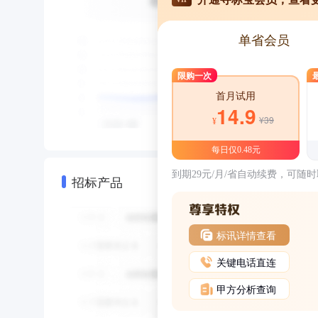
单省会员
限购一次
首月试用
14.9
¥39
¥
每日仅0.48元
到期29元/月/省自动续费，可随
招标产品
标讯详情查看
关键电话直连
甲方分析查询