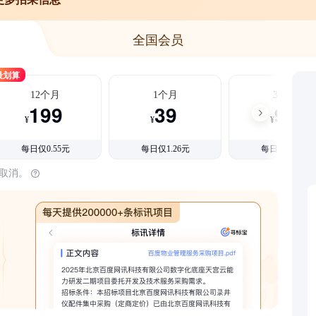
全国会员
最划算
12个月
1个月
3个月
199
39
99
¥
¥
¥
每日仅0.55元
每日仅1.26元
每日仅1.08元
时取消。