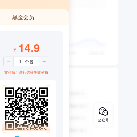
黑金会员
14.9
¥
支付后可进行选择生效省份
公众号