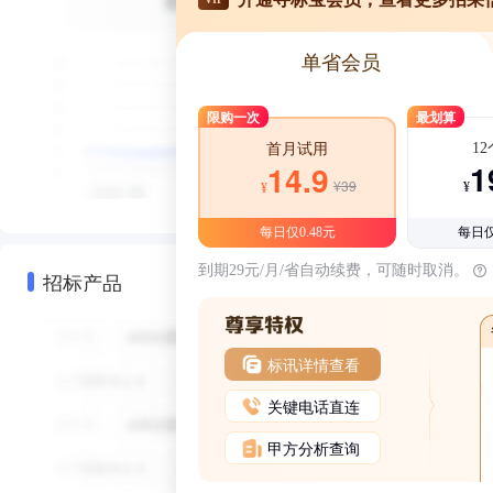
单省会员
限购一次
最划算
1
首月试用
1
14.9
¥39
¥
¥
每日仅0.48元
每日仅
到期29元/月/省自动续费，可随时取消。
招标产品
标讯详情查看
关键电话直连
甲方分析查询