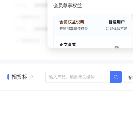
会员尊享权益
招投标
招
0