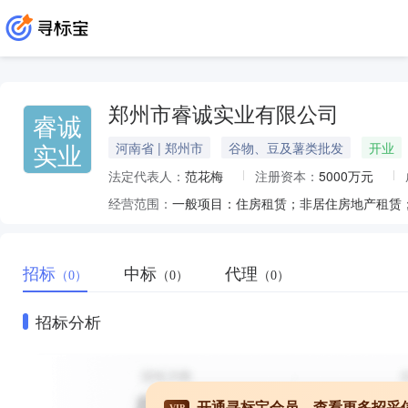
郑州市睿诚实业有限公司
睿诚
实业
河南省 | 郑州市
谷物、豆及薯类批发
开业
法定代表人：
范花梅
注册资本：
5000万元
经营范围：
招标
中标
代理
（0）
（0）
（0）
招标分析
开通寻标宝会员，查看更多招采
VIP