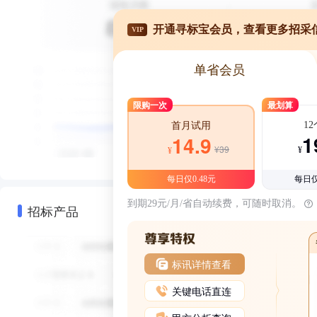
开通寻标宝会员，查看更多招采
VIP
单省会员
限购一次
最划算
1
首月试用
1
14.9
¥39
¥
¥
每日仅0.48元
每日仅
到期29元/月/省自动续费，可随时取消。
招标产品
标讯详情查看
关键电话直连