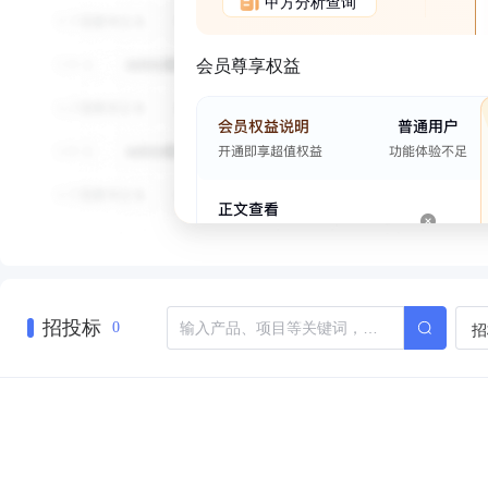
甲方分析查询
会员尊享权益
招投标
招
0