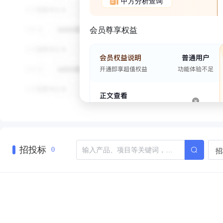
甲方分析查询
会员尊享权益
招投标
招
0