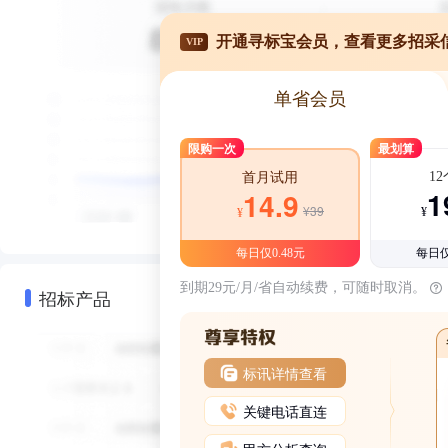
开通寻标宝会员，查看更多招采
VIP
单省会员
限购一次
最划算
1
首月试用
1
14.9
¥39
¥
¥
每日仅0.48元
每日仅
到期29元/月/省自动续费，可随时取消。
招标产品
标讯详情查看
关键电话直连