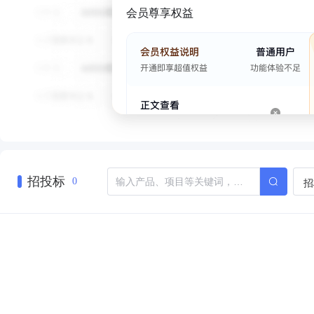
会员尊享权益
招投标
招
0