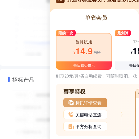
单省会员
限购一次
最划算
1
首月试用
1
14.9
¥39
¥
¥
每日仅0.48元
每日仅
到期29元/月/省自动续费，可随时取消。
招标产品
标讯详情查看
关键电话直连
甲方分析查询