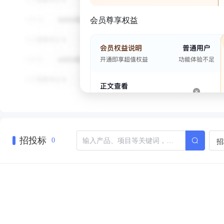
会员尊享权益
招投标
招
0