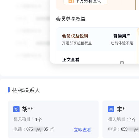
甲方分析查询
会员尊享权益
招标联系人
胡**
未*
胡
未
个
个
1
1
相关项目：
相关项目：
立即查看
电话：
076
35
电话：
059
*****
*****