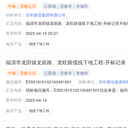
中标｜开标公示
江西省｜宜春市｜丰城市
招标单位：
百年建设集团有限公司
福清市龙田镇龙前路、龙旺路缆线下地工程-开标记录开
正文内容：
龙旺路缆线下地工程标段施工开标记录表（1）开标时间：20
发布时间：
2023-04-15 05:27
金（元）投标报价（元）质量目标工期解密情况备注144百年建设集团有限
相关产品：
缆线下地工程
NEW
HOT
福清市龙田镇龙前路、龙旺路缆线下地工程-开标记录
5折起
中标｜开标公示
江西省｜宜春市｜丰城市
项目编号：
E3501810102100491001
招标单位：
百年建设集团有
招标项目编号：E3501810102100491001信息来
正文内容：
州市公共资源交易服务中心开标参与人刘江华;余丽华;黄松灿;
发布时间：
2023-04-14
标情况记录表二开标情况记录表三签章打印福清市龙田镇
相关产品：
缆线下地工程
暂时没有搜索结果…