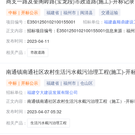
商支一路及奎阁岭路(宝龙段)市政道路(施工)-开标记录
中标｜开标公示
福建省｜福州市｜闽清县
交通运输
项目编号：
E3501250102100155001
招标单位：
福建鑫顺鼎建设
招标项目编号：E3501250102100155001信息来
正文内容：
源：福州市公共资源交易服务中心开标参与人金宇彤;林凤芳;
发布时间：
2023-04-11
记录表三签章打印商支一路及奎阁岭路（宝龙段）市政道路
相关产品：
市政道路
南通镇南通社区农村生活污水截污治理工程(施工)-开
中标｜开标公示
福建省｜福州市｜仓山区
招标单位：
福建交大建设发展有限公司
南通镇南通社区农村生活污水截污治理工程（施工）-开
正文内容：
镇南通社区农村生活污水截污治理工程（施工）标段施工开标记
发布时间：
2023-04-07 05:32
其建造师注册编号投标保证金（元）投标报价（元）质量目
公司913501043995
相关产品：
生活污水截污治理工程