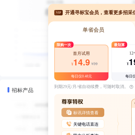
开通寻标宝会员，查看更多招采
VIP
单省会员
限购一次
最划算
1
首月试用
1
14.9
¥39
¥
¥
每日仅0.48元
每日仅
到期29元/月/省自动续费，可随时取消。
招标产品
标讯详情查看
关键电话直连