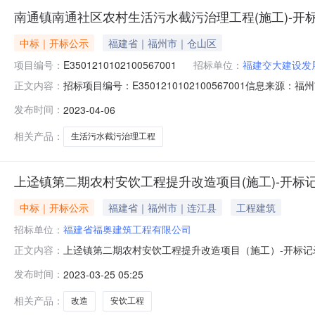
南通镇南通社区农村生活污水截污治理工程(施工)-开
中标｜开标公示
福建省｜福州市｜仓山区
项目编号：
E3501210102100567001
招标单位：
福建交大建设发
招标项目编号：E3501210102100567001信息来
正文内容：
来源：福州市公共资源交易服务中心开标参与人陈爱琴;卢永辉;
发布时间：
2023-04-06
录表二开标情况记录表三签章打印南通镇南通社区农村生
相关产品：
生活污水截污治理工程
上迳镇第二期农村安饮工程提升改造项目(施工)-开标
中标｜开标公示
福建省｜福州市｜连江县
工程建筑
招标单位：
福建省福奥建筑工程有限公司
上迳镇第二期农村安饮工程提升改造项目（施工）-开标
正文内容：
二期农村安饮工程提升改造项目（施工）标段施工开标记录表（
发布时间：
2023-03-25 05:25
师注册编号投标保证金（元）投标报价（元）质量目标工期
体成员：福建北极光建设有限公
相关产品：
改造
安饮工程