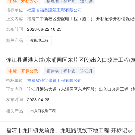
中标｜开标公示
福建省｜福州市｜连江县
招标单位：
福建省福奥建筑工程有限公司
福清二中新校区变配电工程（施工）-开标记录开标情况
正文内容：
表（1）开标时间：2023-06-2109:00投标人代
发布时间：
2023-06-22 10:25
解密情况备注211福建省福奥建筑工程有限公司91350122MA325K
相关产品：
变配电工程
连江县通港大道(东浦园区东片区段)出入口改造工程(施
中标｜开标公示
福建省｜福州市｜连江县
招标单位：
福建省驰宝建筑工程有限公司
连江县通港大道（东浦园区东片区段）出入口改造工程（
正文内容：
工）（项目名称）连江县通港大道（东浦园区东片区段）出入口
发布时间：
2023-04-28
会统一信用代码项目负责人姓名及其建造师注册编号投标
用排序185福建省驰宝建筑工程有
相关产品：
出入口改造工程
福清市龙田镇龙前路、龙旺路缆线下地工程-开标记录