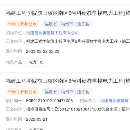
福建工程学院旗山校区南区6号科研教学楼电力工程(施
中标｜开标公示
福建省｜福州市｜连江县
招标单位：
福建省福奥建筑工程有限公司
福建工程学院旗山校区南区6号科研教学楼电力工程（施工
正文内容：
程学院旗山校区南区6号科研教学楼电力工程（施工）标段施工
发布时间：
2023-03-22 05:20
名及其建造师注册编号投标保证金（元）投标报价（元）质量目标工
相关产品：
电力工程
福建工程学院旗山校区南区6号科研教学楼电力工程(施
中标｜开标公示
福建省｜福州市｜连江县
项目编号：
E3501210102100471003
招标单位：
福建省福奥建筑
招标项目编号：E3501210102100471003信息来
正文内容：
2109:30信息来源：福州市公共资源交易服务中心开标参与
发布时间：
2023-03-21
2109:30开标记录内容开标情况记录表二签章打印福
相关产品：
电力工程