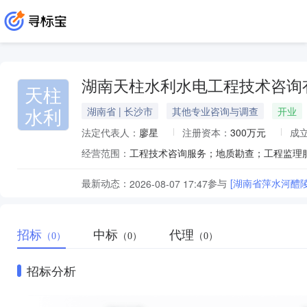
湖南天柱水利水电工程技术咨询
天柱
水利
湖南省 | 长沙市
其他专业咨询与调查
开业
法定代表人：
廖星
注册资本：
300万元
成
经营范围：
最新动态：
参与
[湖南省萍水河醴
2026-08-07 17:47
招标
中标
代理
（0）
（0）
（0）
招标分析