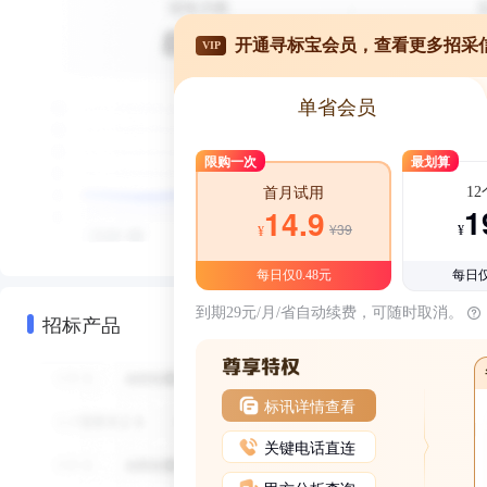
开通寻标宝会员，查看更多招采
VIP
单省会员
限购一次
最划算
1
首月试用
1
14.9
¥39
¥
¥
每日仅0.48元
每日仅
到期29元/月/省自动续费，可随时取消。
招标产品
标讯详情查看
关键电话直连