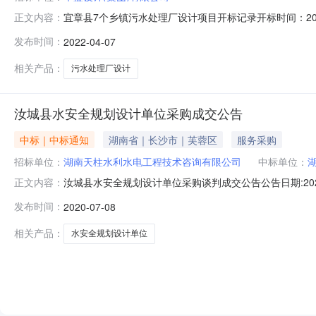
宜章县7个乡镇污水处理厂设计项目开标记录开标时间：2022-0
正文内容：
名称:华蓝设计（集团）有限公司;项目负责人:;报价:2581800.
发布时间：
2022-04-07
开艺设计集团有限公司;项目负责人:;报价:2548000.00元/
相关产品：
污水处理厂设计
汝城县水安全规划设计单位采购成交公告
中标｜中标通知
湖南省｜长沙市｜芙蓉区
服务采购
招标单位：
湖南天柱水利水电工程技术咨询有限公司
中标单位：
汝城县水安全规划设计单位采购谈判成交公告公告日期:20
正文内容：
采购项目名称：汝城县水安全规划设计单位采购控制金额：人民
发布时间：
2020-07-08
式：采购人、专家推荐2、采取采购人、评审专家推荐方
公司资质符合要求采
相关产品：
水安全规划设计单位