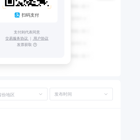
扫码支付
支付则代表同意
交易服务协议
｜
用户协议
发票获取
省份地区