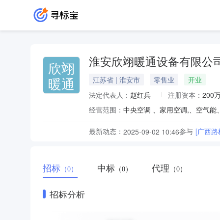
淮安欣翊暖通设备有限公
欣翊
暖通
江苏省 | 淮安市
零售业
开业
法定代表人：
赵红兵
注册资本：
200
经营范围：
最新动态：
参与
[广西
2025-09-02 10:46
招标
中标
代理
（0）
（0）
（0）
招标分析