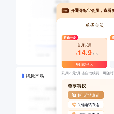
开通寻标宝会员，查看
VIP
单省会员
限购一次
首月试用
14.9
¥39
¥
每日仅0.48元
到期29元/月/省自动续费，可随
招标产品
标讯详情查看
关键电话直连