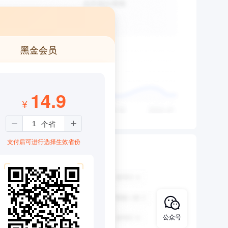
黑金会员
14.9
¥
支付后可进行选择生效省份
公众号