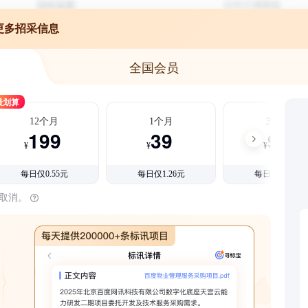
更多招采信息
全国会员
最划算
12个月
1个月
3个月
199
39
99
¥
¥
¥
每日仅0.55元
每日仅1.26元
每日仅1.08元
时取消。