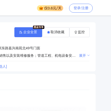
登录/注册
企业全景
取消收藏
监控
圳东路嘉兴南苑北49号门面
中央空调 、家用空调,、空气能、中央采暖、新风系统,、全热交换器、通风设备、净水设备、家用电器的销售以及安装维修服务；管道工程、机电设备安装工程施工；五金产品、电子产品、制冷设备、空调、家电安装以及维修材料销售；建材销售。（依法须经批准的项目，经相关部门批准后方可开展经营活动） 许可项目：互联网信息服务（依法须经批准的项目，经相关部门批准后方可开展经营活动，具体经营项目以审批结果为准） 一般项目：互联网销售（除销售需要许可的商品）；经济贸易咨询；技术服务、技术开发、技术咨询、技术交流、技术转让、技术推广；信息咨询服务（不含许可类信息咨询服务）；企业管理咨询（除依法须经批准的项目外，凭营业执照依法自主开展经营活动）
展开
选人]